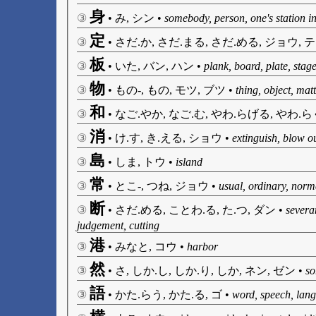
身
③
•
み, シン
•
somebody, person, one's station in 
定
③
•
さだ.か, さだ.まる, さだ.める, ジョウ, 
板
③
•
いた, バン, ハン
•
plank, board, plate, stag
物
③
•
もの-, もの, モツ, ブツ
•
thing, object, mat
和
③
•
なご.やか, なご.む, やわ.らげる, やわ.らぐ,
消
③
•
け.す, き.える, ショウ
•
extinguish, blow ou
島
③
•
しま, トウ
•
island
常
③
•
とこ-, つね, ジョウ
•
usual, ordinary, norm
断
③
•
さだ.める, ことわ.る, た.つ, ダン
•
severan
judgement, cutting
港
③
•
みなと, コウ
•
harbor
然
③
•
さ, しか.し, しか.り, しか, ネン, ゼン
•
so
語
③
•
かた.らう, かた.る, ゴ
•
word, speech, lan