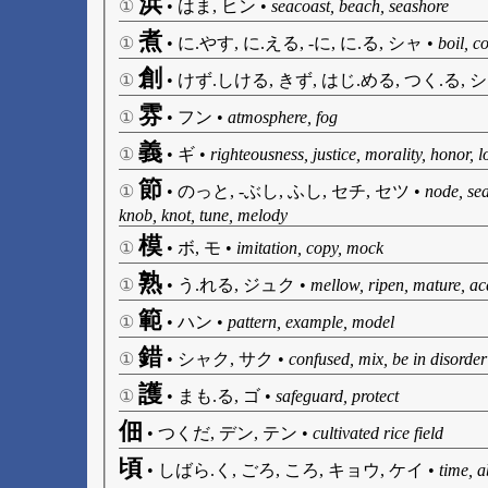
浜
①
•
はま, ヒン
•
seacoast, beach, seashore
煮
①
•
に.やす, に.える, -に, に.る, シャ
•
boil, c
創
①
•
けず.しける, きず, はじ.める, つく.る, 
雰
①
•
フン
•
atmosphere, fog
義
①
•
ギ
•
righteousness, justice, morality, honor, 
節
①
•
のっと, -ぶし, ふし, セチ, セツ
•
node, sea
knob, knot, tune, melody
模
①
•
ボ, モ
•
imitation, copy, mock
熟
①
•
う.れる, ジュク
•
mellow, ripen, mature, acq
範
①
•
ハン
•
pattern, example, model
錯
①
•
シャク, サク
•
confused, mix, be in disorder
護
①
•
まも.る, ゴ
•
safeguard, protect
佃
•
つくだ, デン, テン
•
cultivated rice field
頃
•
しばら.く, ごろ, ころ, キョウ, ケイ
•
time, 