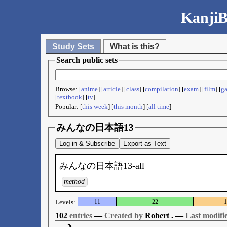
KanjiB
Study Sets
What is this?
Search public sets
Browse: [
anime
] [
article
] [
class
] [
compilation
] [
exam
] [
film
] [
g
[
textbook
] [
tv
]
Popular: [
this week
] [
this month
] [
all time
]
みんなの日本語13
Log in & Subscribe
Export as Text
みんなの日本語13-all
method
Levels:
11
22
1
102
entries
—
Created by
Robert . —
Last modifi