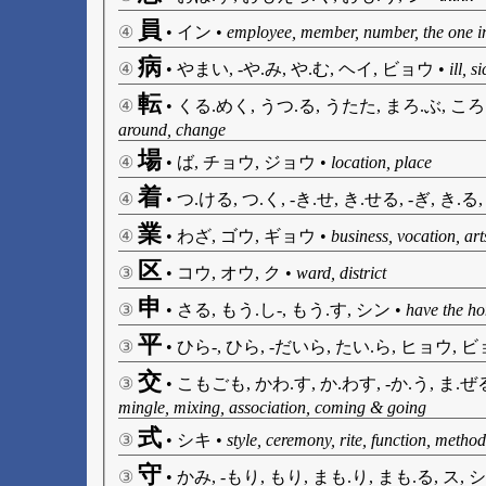
員
④
•
イン
•
employee, member, number, the one i
病
④
•
やまい, -や.み, や.む, ヘイ, ビョウ
•
ill, s
転
④
•
くる.めく, うつ.る, うたた, まろ.ぶ, ころ
around, change
場
④
•
ば, チョウ, ジョウ
•
location, place
着
④
•
つ.ける, つ.く, -き.せ, き.せる, -ぎ, き.
業
④
•
わざ, ゴウ, ギョウ
•
business, vocation, ar
区
③
•
コウ, オウ, ク
•
ward, district
申
③
•
さる, もう.し-, もう.す, シン
•
have the ho
平
③
•
ひら-, ひら, -だいら, たい.ら, ヒョウ, 
交
③
•
こもごも, かわ.す, か.わす, -か.う, ま.ぜ
mingle, mixing, association, coming & going
式
③
•
シキ
•
style, ceremony, rite, function, metho
守
③
•
かみ, -もり, もり, まも.り, まも.る, ス, 