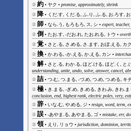
約
②
•
ヤク
•
promise, approximately, shrink
降
②
•
くだ.す, くだ.る, ふ.り, ふ.る, お.ろす, 
師
②
•
なら.う, もろもろ, ス, シ
•
expert, teacher
倒
②
•
たお.す, -だお.れ, たお.れる, トウ
•
overth
覚
②
•
さと.る, さ.める, さ.ます, おぼ.える, カ
換
②
•
か.わる, -か.える, か.える, カン
•
intercha
解
②
•
さと.る, わか.る, ほど.ける, ほど.く, と.け
understanding, untie, undo, solve, answer, cancel, ab
詰
②
•
つ.む, つ.まる, -づ.め, つ.め, つ.める, キ
極
②
•
き.まる, -ぎ.め, き.める, きわ.み, きわ.
conclusion, end, highest rank, electric poles, very, ex
辞
②
•
いな.む, や.める, ジ
•
resign, word, term, e
誤
②
•
-あやま.る, あやま.る, ゴ
•
mistake, err, d
領
②
•
えり, リョウ
•
jurisdiction, dominion, territo