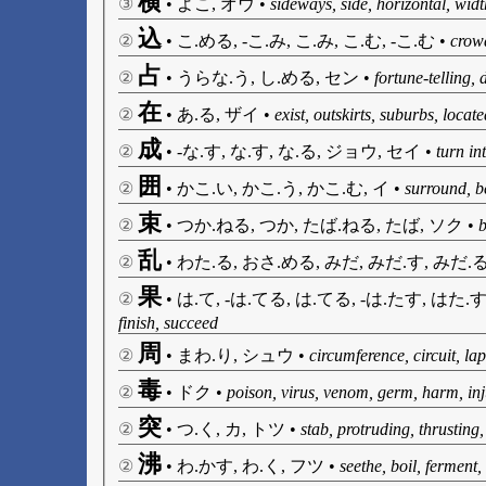
横
③
•
よこ, オウ
•
sideways, side, horizontal, wid
込
②
•
こ.める, -こ.み, こ.み, こ.む, -こ.む
•
crowd
占
②
•
うらな.う, し.める, セン
•
fortune-telling, 
在
②
•
あ.る, ザイ
•
exist, outskirts, suburbs, locate
成
②
•
-な.す, な.す, な.る, ジョウ, セイ
•
turn in
囲
②
•
かこ.い, かこ.う, かこ.む, イ
•
surround, be
束
②
•
つか.ねる, つか, たば.ねる, たば, ソク
•
b
乱
②
•
わた.る, おさ.める, みだ, みだ.す, みだ.
果
②
•
は.て, -は.てる, は.てる, -は.たす, はた.す
finish, succeed
周
②
•
まわ.り, シュウ
•
circumference, circuit, lap
毒
②
•
ドク
•
poison, virus, venom, germ, harm, inju
突
②
•
つ.く, カ, トツ
•
stab, protruding, thrusting,
沸
②
•
わ.かす, わ.く, フツ
•
seethe, boil, ferment,