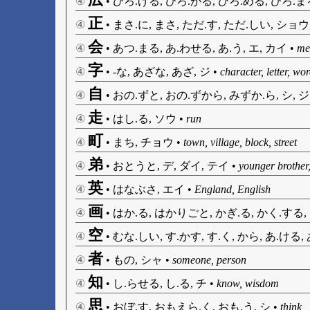
④
•
ひろ.げる, ひろ.がる, ひろ.める, ひろ.ま
正
④
•
まさ.に, まさ, ただ.す, ただ.しい, ショウ
会
④
•
あつ.まる, あ.わせる, あ.う, エ, カイ
•
mee
字
④
•
-な, あざな, あざ, ジ
•
character, letter, wor
自
④
•
おの.ずと, おの.ずから, みずか.ら, シ, ジ
走
④
•
はし.る, ソウ
•
run
町
④
•
まち, チョウ
•
town, village, block, street
弟
④
•
おとうと, デ, ダイ, テイ
•
younger brother, 
英
④
•
はなぶさ, エイ
•
England, English
画
④
•
はか.る, はかりごと, かぎ.る, かく.する, え
空
④
•
むな.しい, す.かす, す.く, から, あ.ける, 
者
④
•
もの, シャ
•
someone, person
知
④
•
し.らせる, し.る, チ
•
know, wisdom
思
④
•
おぼ.す, おもえら.く, おも.う, シ
•
think