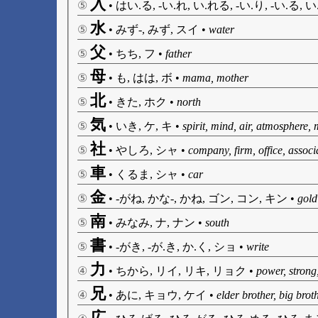
入
⑤
•
はい.る, -い.れ, い.れる, -い.り, -い.る, 
水
⑤
•
みず-, みず, スイ
•
water
父
⑤
•
ちち, フ
•
father
母
⑤
•
も, はは, ボ
•
mama, mother
北
⑤
•
きた, ホク
•
north
気
⑤
•
いき, ケ, キ
•
spirit, mind, air, atmosphere,
社
⑤
•
やしろ, シャ
•
company, firm, office, associ
車
⑤
•
くるま, シャ
•
car
金
⑤
•
-がね, かな-, かね, ゴン, コン, キン
•
gold
南
⑤
•
みなみ, ナ, ナン
•
south
書
⑤
•
-がき, -が.き, か.く, ショ
•
write
力
④
•
ちから, リイ, リキ, リョク
•
power, strong,
兄
④
•
あに, キョウ, ケイ
•
elder brother, big brot
広