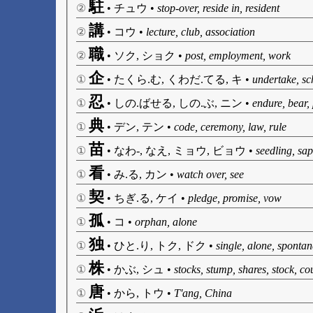
駐
②
•
チュウ
•
stop-over, reside in, resident
講
②
•
コウ
•
lecture, club, association
職
②
•
ソク, ショク
•
post, employment, work
企
①
•
たくら.む, くわだ.てる, キ
•
undertake, sc
忍
①
•
しの.ばせる, しの.ぶ, ニン
•
endure, bear, 
典
①
•
デン, テン
•
code, ceremony, law, rule
苗
①
•
なわ-, なえ, ミョウ, ビョウ
•
seedling, sap
看
①
•
み.る, カン
•
watch over, see
契
①
•
ちぎ.る, ケイ
•
pledge, promise, vow
孤
①
•
コ
•
orphan, alone
独
①
•
ひと.り, トク, ドク
•
single, alone, spont
株
①
•
かぶ, シュ
•
stocks, stump, shares, stock, co
唐
①
•
から, トウ
•
T'ang, China