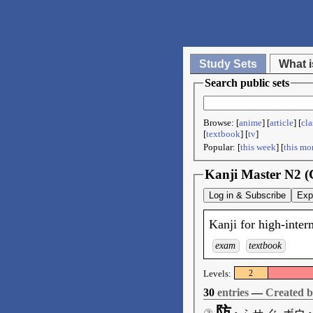
Study Sets
What i
Search public sets
Browse: [
anime
] [
article
] [
cla
[
textbook
] [
tv
]
Popular: [
this week
] [
this mo
Kanji Master N2 (
Log in & Subscribe
Exp
Kanji for high-inter
exam
textbook
Levels:
2
30
entries
—
Created 
防