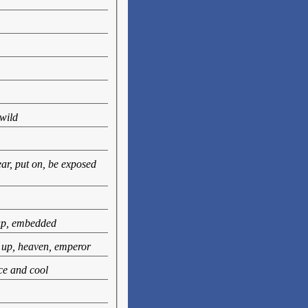
 wild
wear, put on, be exposed
 up, embedded
k up, heaven, emperor
ice and cool