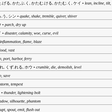
.げる, かたぶ.く, かたむ.ける, かたむ.く, ケイ
•
lean, incline, tilt
.う, シン
•
quake, shake, tremble, quiver, shiver
ウ
•
parch, dry up
イ
•
disaster, calamity, woe, curse, evil
inflammation, flame, blaze
lood, vast
, port, harbor, ferry
.れ, くず.れる, ホウ
•
crumble, die, demolish, level
p, save
storm, tempest
イ
•
thunder, lightening bolt
adow, silhouette, phantom
upt, spout, emit, flush out