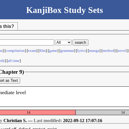
KanjiBox Study Sets
s this?
ss
] [
compilation
] [
exam
] [
film
] [
game
] [
grammar
] [
lyrics
] [
manga
] [
method
] [
novel
] 
nth
] [
all time
]
Chapter 9)
ort as Text
mediate level
14
14
by
Christian S. —
Last modified:
2022-09-12 17:07:16