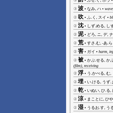
③
•
ふせ.ぐ, ボウ
波
③
•
なみ, ハ
•
wave
吹
②
•
ふ.く, スイ
•
bl
沈
②
•
しず.める, しず
泥
②
•
どろ, ニ, デ, 
荒
②
•
すさ.む, -あ.ら
害
②
•
ガイ
•
harm, in
被
②
•
かぶ.せる, かぶ
(film), receiving
浮
②
•
う.かべる, む, 
埋
②
•
い.ける, うず.
乾
②
•
いぬい, ひ.る,
涼
②
•
まことに, ひや.
湿
②
•
うるお.す, うる