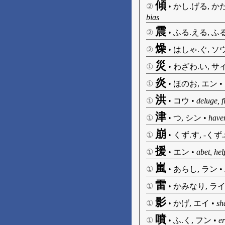
傾
②
•
かし.げる, かた
bias
震
②
•
ふる.える, ふる
燥
②
•
はしゃ.ぐ, ソ
災
①
•
わざわ.い, サ
炎
①
•
ほのお, エン
•
洪
①
•
コウ
•
deluge, f
津
①
•
つ, シン
•
haven
崩
①
•
くず.す, -くず
援
①
•
エン
•
abet, hel
嵐
①
•
あらし, ラン
•
雷
①
•
かみなり, ラ
影
①
•
かげ, エイ
•
sh
噴
①
•
ふ.く, フン
•
er