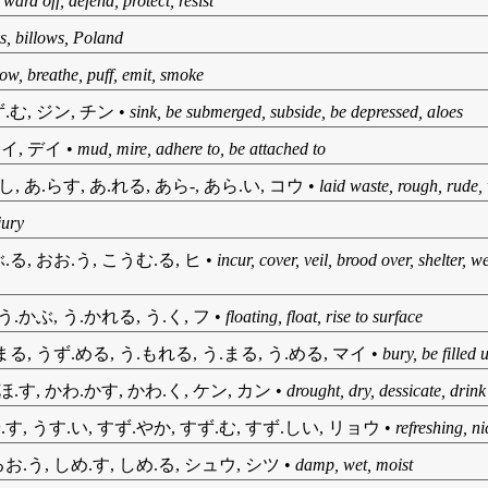
•
ward off, defend, protect, resist
s, billows, Poland
ow, breathe, puff, emit, smoke
.む, ジン, チン
•
sink, be submerged, subside, be depressed, aloes
ナイ, デイ
•
mud, mire, adhere to, be attached to
し, あ.らす, あ.れる, あら-, あら.い, コウ
•
laid waste, rough, rude,
jury
.る, おお.う, こうむ.る, ヒ
•
incur, cover, veil, brood over, shelter, 
う.かぶ, う.かれる, う.く, フ
•
floating, float, rise to surface
まる, うず.める, う.もれる, う.まる, う.める, マイ
•
bury, be filled
 ほ.す, かわ.かす, かわ.く, ケン, カン
•
drought, dry, dessicate, drin
す, うす.い, すず.やか, すず.む, すず.しい, リョウ
•
refreshing, n
お.う, しめ.す, しめ.る, シュウ, シツ
•
damp, wet, moist