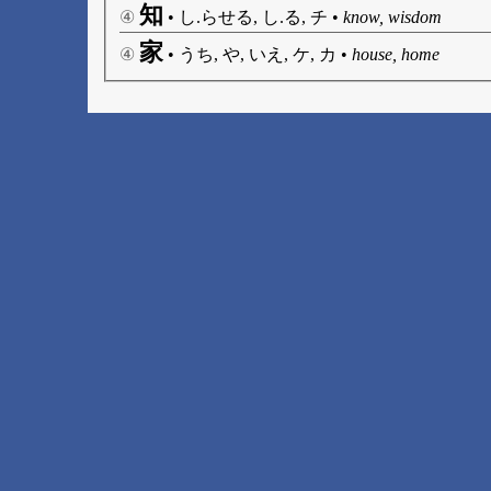
知
④
•
し.らせる, し.る, チ
•
know, wisdom
家
④
•
うち, や, いえ, ケ, カ
•
house, home