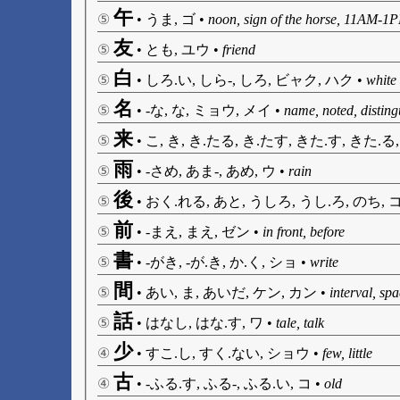
午
⑤
•
うま, ゴ
•
noon, sign of the horse, 11AM-1P
友
⑤
•
とも, ユウ
•
friend
白
⑤
•
しろ.い, しら-, しろ, ビャク, ハク
•
white
名
⑤
•
-な, な, ミョウ, メイ
•
name, noted, disting
来
⑤
•
こ, き, き.たる, き.たす, きた.す, きた.る
雨
⑤
•
-さめ, あま-, あめ, ウ
•
rain
後
⑤
•
おく.れる, あと, うしろ, うし.ろ, のち, 
前
⑤
•
-まえ, まえ, ゼン
•
in front, before
書
⑤
•
-がき, -が.き, か.く, ショ
•
write
間
⑤
•
あい, ま, あいだ, ケン, カン
•
interval, sp
話
⑤
•
はなし, はな.す, ワ
•
tale, talk
少
④
•
すこ.し, すく.ない, ショウ
•
few, little
古
④
•
-ふる.す, ふる-, ふる.い, コ
•
old