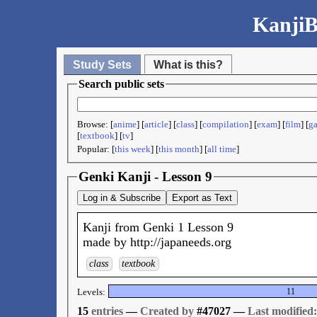
KanjiB
Study Sets
What is this?
Search public sets
Browse: [
anime
] [
article
] [
class
] [
compilation
] [
exam
] [
film
] [
g
[
textbook
] [
tv
]
Popular: [
this week
] [
this month
] [
all time
]
Genki Kanji - Lesson 9
Log in & Subscribe
Export as Text
Kanji from Genki 1 Lesson 9
made by http://japaneeds.org
class
textbook
Levels:
11
15
entries
—
Created by
#47027 —
Last modified: