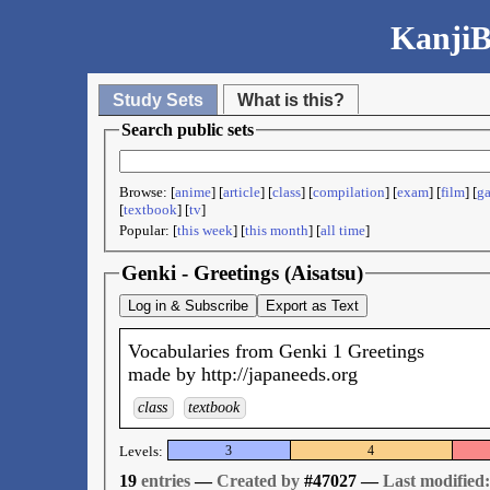
KanjiB
Study Sets
What is this?
Search public sets
Browse: [
anime
] [
article
] [
class
] [
compilation
] [
exam
] [
film
] [
g
[
textbook
] [
tv
]
Popular: [
this week
] [
this month
] [
all time
]
Genki - Greetings (Aisatsu)
Log in & Subscribe
Export as Text
Vocabularies from Genki 1 Greetings
made by http://japaneeds.org
class
textbook
Levels:
3
4
19
entries
—
Created by
#47027 —
Last modified: