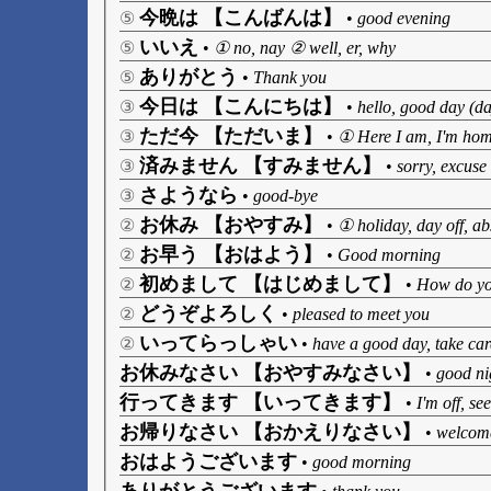
今晩は 【こんばんは】
⑤
•
good evening
いいえ
⑤
•
① no, nay ② well, er, why
ありがとう
⑤
•
Thank you
今日は 【こんにちは】
③
•
hello, good day (da
ただ今 【ただいま】
③
•
① Here I am, I'm home
済みません 【すみません】
③
•
sorry, excuse
さようなら
③
•
good-bye
お休み 【おやすみ】
②
•
① holiday, day off, a
お早う 【おはよう】
②
•
Good morning
初めまして 【はじめまして】
②
•
How do yo
どうぞよろしく
②
•
pleased to meet you
いってらっしゃい
②
•
have a good day, take car
お休みなさい 【おやすみなさい】
•
good ni
行ってきます 【いってきます】
•
I'm off, se
お帰りなさい 【おかえりなさい】
•
welcom
おはようございます
•
good morning