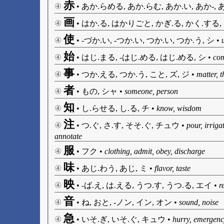
赤
④
•
あか.らめる, あか.らむ, あか.い, あか-, 
画
④
•
はか.る, はかりごと, かぎ.る, かく.する, え
使
④
•
-づか.い, -つか.い, つか.い, つか.う, シ
•
始
④
•
はじ.まる, -はじ.める, はじ.める, シ
•
co
事
④
•
つか.える, つか.う, こと, ズ, ジ
•
matter, t
者
④
•
もの, シャ
•
someone, person
知
④
•
し.らせる, し.る, チ
•
know, wisdom
注
④
•
つ.ぐ, さ.す, そそ.ぐ, チュウ
•
pour, irriga
annotate
服
④
•
フク
•
clothing, admit, obey, discharge
味
④
•
あじ.わう, あじ, ミ
•
flavor, taste
映
④
•
-ば.え, は.える, うつ.す, うつ.る, エイ
•
r
音
④
•
ね, おと, -ノン, イン, オン
•
sound, noise
急
④
•
いそ.ぎ, いそ.ぐ, キュウ
•
hurry, emergenc