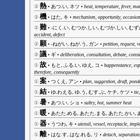
熱
②
•
あつ.い, ネツ
•
heat, temperature, fever, ma
機
②
•
はた, キ
•
mechanism, opportunity, occasion
難
②
•
-にく.い, むつか.しい, むづか.しい, むずか
accident, defect
願
②
•
-ねがい, ねが.う, ガン
•
petition, request, 
議
②
•
ギ
•
deliberation, consultation, debate, cons
故
①
•
もと, ふる.い, ゆえ, コ
•
happenstance, espe
therefore, consequently
案
①
•
つくえ, アン
•
plan, suggestion, draft, ponde
結
①
•
ゆ.わえる, ゆ.う, むす.ぶ, ケチ, ケツ
•
tie
暑
①
•
あつ.い, ショ
•
sultry, hot, summer heat
暖
①
•
あたた.める, あたた.まる, あたた.かい, 
器
①
•
うつわ, キ
•
utensil, vessel, receptacle, impl
離
①
•
はな.す, はな.れる, リ
•
detach, separation,