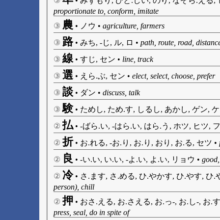
③
•
みずもり, ひと.しい, のり, なぞら.える,
proportionate to, conform, imitate
農
③
•
ノウ
•
agriculture, farmers
路
③
•
みち, -じ, ル, ロ
•
path, route, road, distanc
線
③
•
すじ, セン
•
line, track
選
③
•
えら.ぶ, セン
•
elect, select, choose, prefer
談
③
•
ダン
•
discuss, talk
験
③
•
ためし, ため.す, しるし, あかし, ゲン, 
払
②
•
-ばら.い, -はら.い, はら.う, ホツ, ヒツ, 
折
②
•
お.れる, -お.り, お.り, おり, お.る, セツ
•
良
②
•
-い.い, い.い, -よ.い, よ.い, リョウ
•
good, 
冷
②
•
さ.ます, さ.める, ひ.やかす, ひ.やす, ひ.
person), chill
押
②
•
おさ.える, お.さえる, お.っ-, お.し-, お.
press, seal, do in spite of