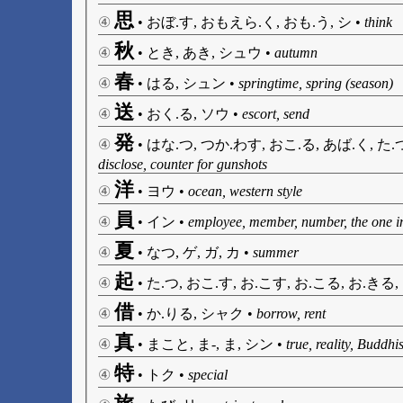
思
④
•
おぼ.す, おもえら.く, おも.う, シ
•
think
秋
④
•
とき, あき, シュウ
•
autumn
春
④
•
はる, シュン
•
springtime, spring (season)
送
④
•
おく.る, ソウ
•
escort, send
発
④
•
はな.つ, つか.わす, おこ.る, あば.く, た.
disclose, counter for gunshots
洋
④
•
ヨウ
•
ocean, western style
員
④
•
イン
•
employee, member, number, the one i
夏
④
•
なつ, ゲ, ガ, カ
•
summer
起
④
•
た.つ, おこ.す, お.こす, お.こる, お.きる,
借
④
•
か.りる, シャク
•
borrow, rent
真
④
•
まこと, ま-, ま, シン
•
true, reality, Buddhis
特
④
•
トク
•
special