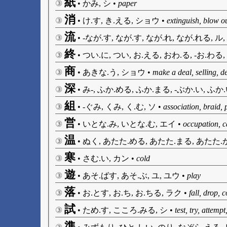
紙
③
•
かみ, シ
•
paper
消
③
•
け.す, き.える, ショウ
•
extinguish, blow ou
流
③
•
-なが.す, なが.す, なが.れ, なが.れる, ル
終
③
•
つい.に, つい, お.える, おわ.る, -お.わる
商
③
•
あきな.う, ショウ
•
make a deal, selling, d
深
③
•
み-, ふか.める, ふか.まる, -ぶか.い, ふか
組
③
•
-ぐみ, くみ, く.む, ソ
•
association, braid, 
営
③
•
いとな.み, いとな.む, エイ
•
occupation, c
温
③
•
ぬく, あたた.める, あたた.まる, あたた.
寒
③
•
さむ.い, カン
•
cold
遊
③
•
あそ.ばす, あそ.ぶ, ユ, ユウ
•
play
落
③
•
お.とす, お.ち, お.ちる, ラク
•
fall, drop,
試
③
•
ため.す, こころ.みる, シ
•
test, try, attemp
準