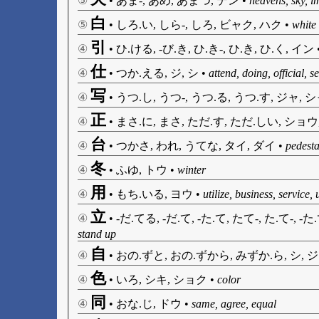
⑤
•
あま-, あめ, あまつ, テン
•
heavens, sky, i
白
⑤
•
しろ.い, しら-, しろ, ビャク, ハク
•
white
引
④
•
ひ.ける, -び.き, ひ.き-, ひ.き, ひ.く, イン
仕
④
•
つか.える, ジ, シ
•
attend, doing, official, s
写
④
•
うつ.し, うつ-, うつ.る, うつ.す, ジャ, 
正
④
•
まさ.に, まさ, ただ.す, ただ.しい, ショウ
台
④
•
つかさ, われ, うてな, タイ, ダイ
•
pedesta
冬
④
•
ふゆ, トウ
•
winter
用
④
•
もち.いる, ヨウ
•
utilize, business, service,
立
④
•
-だ.てる, -だ.て, -た.て, たて-, た.て-, 
stand up
自
④
•
おの.ずと, おの.ずから, みずか.ら, シ, ジ
色
④
•
いろ, シキ, ショク
•
color
同
④
•
おな.じ, ドウ
•
same, agree, equal