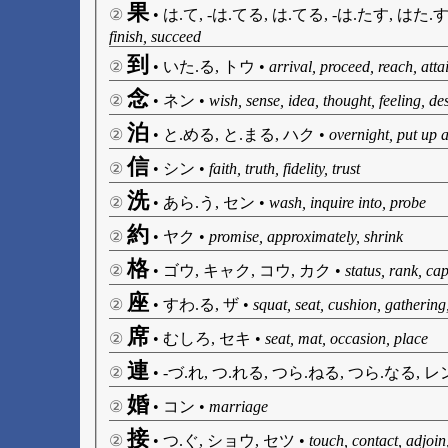
果
②
•
は.て, -は.てる, は.てる, -は.たす, はた.す
finish, succeed
到
②
•
いた.る, トウ
•
arrival, proceed, reach, attai
念
②
•
ネン
•
wish, sense, idea, thought, feeling, des
泊
②
•
と.める, と.まる, ハク
•
overnight, put up a
信
②
•
シン
•
faith, truth, fidelity, trust
洗
②
•
あら.う, セン
•
wash, inquire into, probe
約
②
•
ヤク
•
promise, approximately, shrink
格
②
•
ゴウ, キャク, コウ, カク
•
status, rank, ca
座
②
•
すわ.る, ザ
•
squat, seat, cushion, gathering,
席
②
•
むしろ, セキ
•
seat, mat, occasion, place
連
②
•
-づ.れ, つ.れる, つら.ねる, つら.なる, レ
婚
②
•
コン
•
marriage
接
②
•
つ.ぐ, ショウ, セツ
•
touch, contact, adjoin