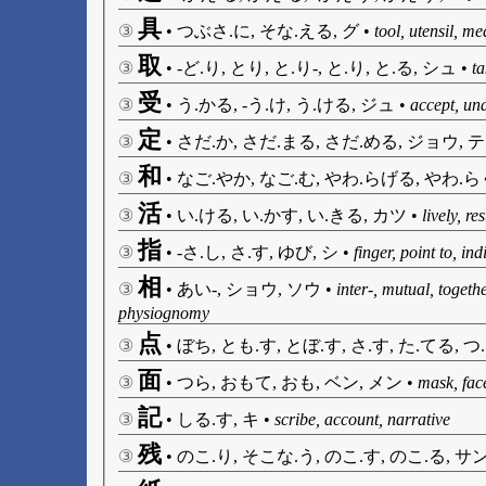
具
③
•
つぶさ.に, そな.える, グ
•
tool, utensil, me
取
③
•
-ど.り, とり, と.り-, と.り, と.る, シュ
•
ta
受
③
•
う.かる, -う.け, う.ける, ジュ
•
accept, und
定
③
•
さだ.か, さだ.まる, さだ.める, ジョウ, 
和
③
•
なご.やか, なご.む, やわ.らげる, やわ.らぐ,
活
③
•
い.ける, い.かす, い.きる, カツ
•
lively, re
指
③
•
-さ.し, さ.す, ゆび, シ
•
finger, point to, in
相
③
•
あい-, ショウ, ソウ
•
inter-, mutual, togethe
physiognomy
点
③
•
ぼち, とも.す, とぼ.す, さ.す, た.てる, つ
面
③
•
つら, おもて, おも, ベン, メン
•
mask, face
記
③
•
しる.す, キ
•
scribe, account, narrative
残
③
•
のこ.り, そこな.う, のこ.す, のこ.る, サ