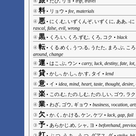
旅
④
•
たび, リョ
•
trip, travel
料
④
•
リョウ
•
fee, materials
悪
④
•
にく.む, いずくんぞ, いずくに, ああ, -にく.
rascal, false, evil, wrong
黒
④
•
くろ.い, くろ.ずむ, くろ, コク
•
black
転
④
•
くる.めく, うつ.る, うたた, まろ.ぶ, ころ
around, change
運
④
•
はこ.ぶ, ウン
•
carry, luck, destiny, fate, lo
貸
④
•
かし-, か.し-, か.す, タイ
•
lend
意
④
•
イ
•
idea, mind, heart, taste, thought, desire, 
楽
④
•
この.む, たの.しむ, たの.しい, ゴウ, ラク
業
④
•
わざ, ゴウ, ギョウ
•
business, vocation, ar
欠
③
•
か.く, か.ける, ケン, ケツ
•
lack, gap, fail
予
③
•
あらかじ.め, シャ, ヨ
•
beforehand, previou
打
③
•
ぶ.つ, う.ち-, う.つ, ダアス, ダ
•
strike, hi