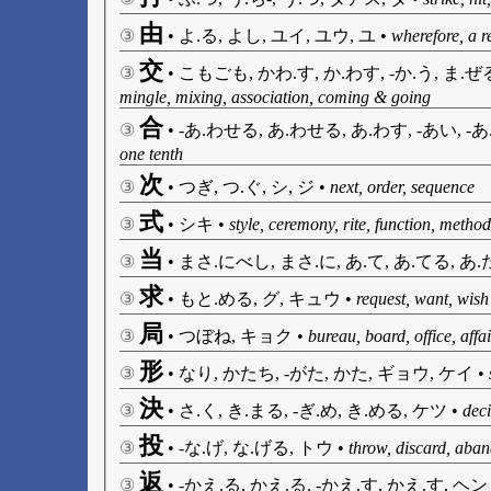
由
③
•
よ.る, よし, ユイ, ユウ, ユ
•
wherefore, a 
交
③
•
こもごも, かわ.す, か.わす, -か.う, ま.ぜ
mingle, mixing, association, coming & going
合
③
•
-あ.わせる, あ.わせる, あ.わす, -あい, -あ.
one tenth
次
③
•
つぎ, つ.ぐ, シ, ジ
•
next, order, sequence
式
③
•
シキ
•
style, ceremony, rite, function, metho
当
③
•
まさ.にべし, まさ.に, あ.て, あ.てる, あ.
求
③
•
もと.める, グ, キュウ
•
request, want, wish
局
③
•
つぼね, キョク
•
bureau, board, office, affa
形
③
•
なり, かたち, -がた, かた, ギョウ, ケイ
•
決
③
•
さ.く, き.まる, -ぎ.め, き.める, ケツ
•
deci
投
③
•
-な.げ, な.げる, トウ
•
throw, discard, aband
返
③
•
-かえ.る, かえ.る, -かえ.す, かえ.す, ヘン