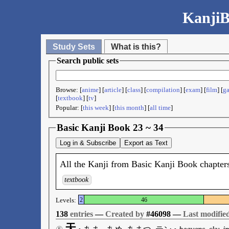
KanjiB
Study Sets
What is this?
Search public sets
Browse: [
anime
] [
article
] [
class
] [
compilation
] [
exam
] [
film
] [
g
[
textbook
] [
tv
]
Popular: [
this week
] [
this month
] [
all time
]
Basic Kanji Book 23 ~ 34
Log in & Subscribe
Export as Text
All the Kanji from Basic Kanji Book chapters
textbook
Levels:
2
46
138
entries
—
Created by
#46098 —
Last modifie
天