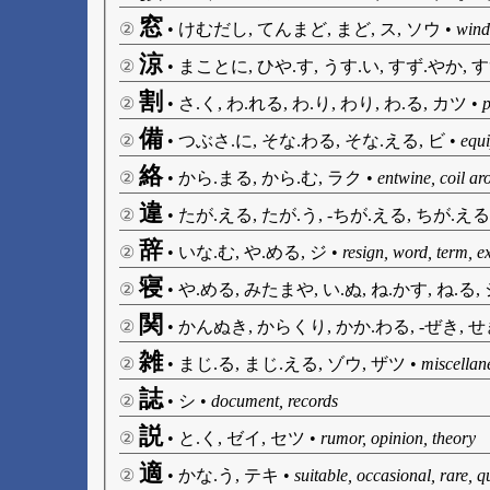
窓
②
•
けむだし, てんまど, まど, ス, ソウ
•
wind
涼
②
•
まことに, ひや.す, うす.い, すず.やか, 
割
②
•
さ.く, わ.れる, わ.り, わり, わ.る, カツ
•
p
備
②
•
つぶさ.に, そな.わる, そな.える, ビ
•
equi
絡
②
•
から.まる, から.む, ラク
•
entwine, coil ar
違
②
•
たが.える, たが.う, -ちが.える, ちが.える,
辞
②
•
いな.む, や.める, ジ
•
resign, word, term, e
寝
②
•
や.める, みたまや, い.ぬ, ね.かす, ね.る,
関
②
•
かんぬき, からくり, かか.わる, -ぜき, せ
雑
②
•
まじ.る, まじ.える, ゾウ, ザツ
•
miscellan
誌
②
•
シ
•
document, records
説
②
•
と.く, ゼイ, セツ
•
rumor, opinion, theory
適
②
•
かな.う, テキ
•
suitable, occasional, rare, q