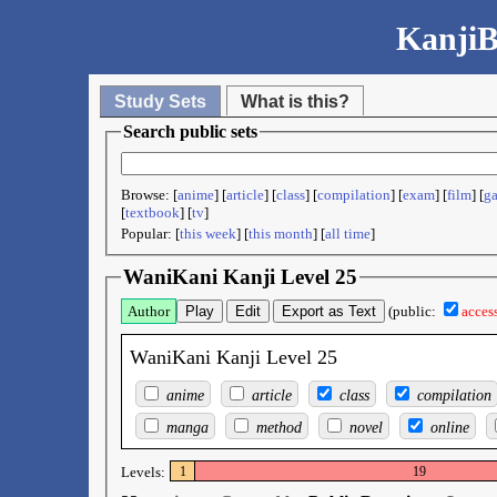
KanjiB
Study Sets
What is this?
Search public sets
Browse: [
anime
] [
article
] [
class
] [
compilation
] [
exam
] [
film
] [
g
[
textbook
] [
tv
]
Popular: [
this week
] [
this month
] [
all time
]
WaniKani Kanji Level 25
Author
Play
Edit
Export as Text
(public:
acces
WaniKani Kanji Level 25
anime
article
class
compilation
manga
method
novel
online
Levels:
1
19