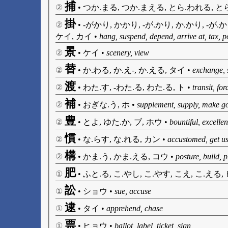
捕
②
•
つか.まる, つか.まえる, とら.われる, とら
掛
②
•
-がかり, かかり, -が.かり, か.かり, -が.かる
ケイ, カイ
•
hang, suspend, depend, arrive at, tax, 
景
②
•
ケイ
•
scenery, view
替
②
•
か.わる, か.え-, か.える, タイ
•
exchange, s
渡
②
•
わた.す, -わた.る, わた.る, ト
•
transit, fo
補
②
•
おぎな.う, ホ
•
supplement, supply, make goo
豊
②
•
とよ, ゆた.か, ブ, ホウ
•
bountiful, excellen
慣
②
•
な.らす, な.れる, カン
•
accustomed, get u
構
②
•
かま.う, かま.える, コウ
•
posture, build, 
肥
①
•
ふと.る, こ.やし, こ.やす, こえ, こ.える,
訟
①
•
ショウ
•
sue, accuse
逮
①
•
タイ
•
apprehend, chase
票
①
•
ヒョウ
•
ballot, label, ticket, sign