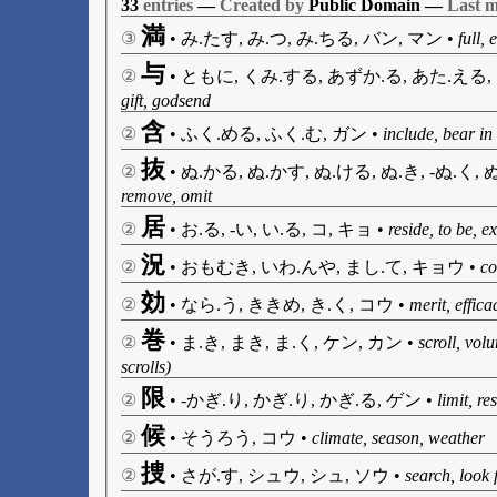
33
entries
—
Created by
Public Domain —
Last m
満
③
•
み.たす, み.つ, み.ちる, バン, マン
•
full, 
与
②
•
ともに, くみ.する, あずか.る, あた.える,
gift, godsend
含
②
•
ふく.める, ふく.む, ガン
•
include, bear in
抜
②
•
ぬ.かる, ぬ.かす, ぬ.ける, ぬ.き, -ぬ.く, 
remove, omit
居
②
•
お.る, -い, い.る, コ, キョ
•
reside, to be, ex
況
②
•
おもむき, いわ.んや, まし.て, キョウ
•
co
効
②
•
なら.う, ききめ, き.く, コウ
•
merit, effica
巻
②
•
ま.き, まき, ま.く, ケン, カン
•
scroll, volu
scrolls)
限
②
•
-かぎ.り, かぎ.り, かぎ.る, ゲン
•
limit, res
候
②
•
そうろう, コウ
•
climate, season, weather
捜
②
•
さが.す, シュウ, シュ, ソウ
•
search, look f