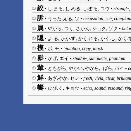
絞
①
•
し.まる, し.める, しぼ.る, コウ
•
strangle,
訴
①
•
うった.える, ソ
•
accusation, sue, complain
属
①
•
やから, つく, さかん, ショク, ゾク
•
belon
隠
①
•
よ.る, かか.す, かく.れる, かく.し, かく.
模
①
•
ボ, モ
•
imitation, copy, mock
影
①
•
かげ, エイ
•
shadow, silhouette, phantom
輩
①
•
ともがら, やかい, やから, -ばら, ハイ
•
c
鮮
①
•
あざ.やか, セン
•
fresh, vivid, clear, brillia
響
①
•
ひび.く, キョウ
•
echo, sound, resound, rin