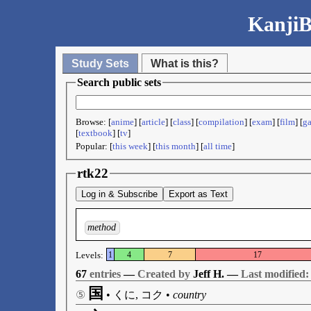
KanjiB
Study Sets
What is this?
Search public sets
Browse: [
anime
] [
article
] [
class
] [
compilation
] [
exam
] [
film
] [
g
[
textbook
] [
tv
]
Popular: [
this week
] [
this month
] [
all time
]
rtk22
Log in & Subscribe
Export as Text
method
Levels:
1
4
7
17
67
entries
—
Created by
Jeff H. —
Last modified:
国
⑤
•
くに, コク
•
country