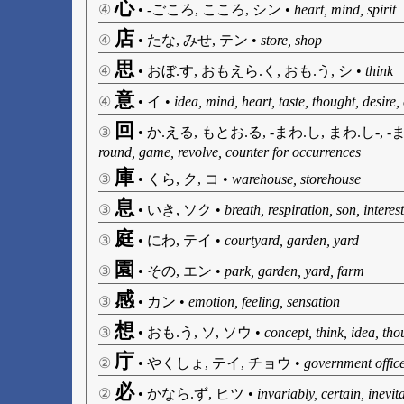
心
④
•
-ごころ, こころ, シン
•
heart, mind, spirit
店
④
•
たな, みせ, テン
•
store, shop
思
④
•
おぼ.す, おもえら.く, おも.う, シ
•
think
意
④
•
イ
•
idea, mind, heart, taste, thought, desire, 
回
③
•
か.える, もとお.る, -まわ.し, まわ.し-, -ま
round, game, revolve, counter for occurrences
庫
③
•
くら, ク, コ
•
warehouse, storehouse
息
③
•
いき, ソク
•
breath, respiration, son, intere
庭
③
•
にわ, テイ
•
courtyard, garden, yard
園
③
•
その, エン
•
park, garden, yard, farm
感
③
•
カン
•
emotion, feeling, sensation
想
③
•
おも.う, ソ, ソウ
•
concept, think, idea, tho
庁
②
•
やくしょ, テイ, チョウ
•
government offic
必
②
•
かなら.ず, ヒツ
•
invariably, certain, inevit