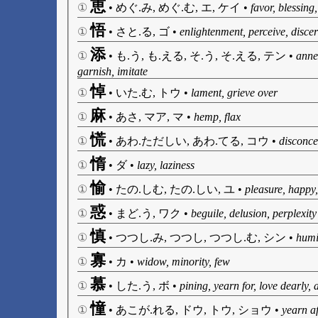
恵
①
•
めぐ.み, めぐ.む, エ, ケイ
•
favor, blessing
悟
①
•
さと.る, ゴ
•
enlightenment, perceive, discer
添
①
•
も.う, も.える, そ.う, そ.える, テン
•
anne
garnish, imitate
悼
①
•
いた.む, トウ
•
lament, grieve over
麻
①
•
あさ, マア, マ
•
hemp, flax
慌
①
•
あわ.ただしい, あわ.てる, コウ
•
disconce
惰
①
•
ダ
•
lazy, laziness
愉
①
•
たの.しむ, たの.しい, ユ
•
pleasure, happy,
惑
①
•
まど.う, ワク
•
beguile, delusion, perplexity
慎
①
•
つつし.み, つつし, つつし.む, シン
•
humil
寡
①
•
カ
•
widow, minority, few
慕
①
•
した.う, ボ
•
pining, yearn for, love dearly, 
憧
①
•
あこが.れる, ドウ, トウ, ショウ
•
yearn af