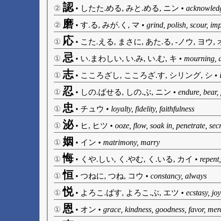
認
②
•
したた.める, みと.める, ニン
•
acknowledge
磨
②
•
す.る, みが.く, マ
•
grind, polish, scour, im
応
①
•
こた.える, まさに, あた.る, -ノウ, ヨウ,
忌
①
•
い.まわしい, い.み, い.む, キ
•
mourning, a
志
①
•
こころざし, こころざ.す, シリング, シ
•
忍
①
•
しの.ばせる, しの.ぶ, ニン
•
endure, bear, 
忠
①
•
チュウ
•
loyalty, fidelity, faithfulness
泌
①
•
ヒ, ヒツ
•
ooze, flow, soak in, penetrate, sec
姻
①
•
イン
•
matrimony, marry
悔
①
•
くや.しい, く.やむ, く.いる, カイ
•
repent,
恒
①
•
つねに, つね, コウ
•
constancy, always
悦
①
•
よろこ.ばす, よろこ.ぶ, エツ
•
ecstasy, joy
恩
①
•
オン
•
grace, kindness, goodness, favor, merc