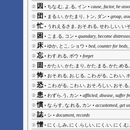
因
②
•
ちな.む, よ.る, イン
•
cause, factor, be ass
団
②
•
まる.い, かたまり, トン, ダン
•
group, ass
忙
②
•
うれえるさま, おそ.れる, せわ.しい, いそ
困
②
•
こま.る, コン
•
quandary, become distresse
床
②
•
ゆか, とこ, ショウ
•
bed, counter for beds, 
忘
②
•
わす.れる, ボウ
•
forget
固
②
•
かた.い, かた.まり, かた.まる, かた.める,
怖
②
•
おそ.れる, お.じる, こわ.がる, こわ.い, ホ
恐
②
•
こわ.がる, こわ.い, おそ.ろしい, おそ.る
患
②
•
わずら.う, カン
•
afflicted, disease, suffer fr
慣
②
•
な.らす, な.れる, カン
•
accustomed, get u
誌
②
•
シ
•
document, records
憎
②
•
にく.しみ, にく.らしい, にく.い, にく.む