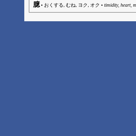
臆
•
おくする, むね, ヨク, オク
•
timidity, heart, 