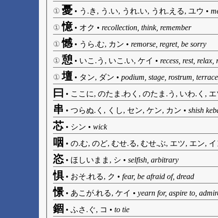
憂
①
•
う.き, う.い, うれ.い, うれ.える, ユウ
•
me
憶
①
•
オク
•
recollection, think, remember
憾
①
•
うら.む, カン
•
remorse, regret, be sorry
憩
①
•
いこ.う, いこ.い, ケイ
•
recess, rest, relax,
壇
①
•
タン, ダン
•
podium, stage, rostrum, terrace
曰
•
ここに, のたま.わく, のたま.う, いわ.く, 
串
•
つらぬ.く, くし, セン, ケン, カン
•
shish keb
芯
•
シン
•
wick
咽
•
の.む, のど, むせ.る, むせ.ぶ, エツ, エン, 
恣
•
ほしいまま, シ
•
selfish, arbitrary
惧
•
おそ.れる, ク
•
fear, be afraid of, dread
憬
•
あこが.れる, ケイ
•
yearn for, aspire to, admir
錮
•
ふさ.ぐ, コ
•
to tie