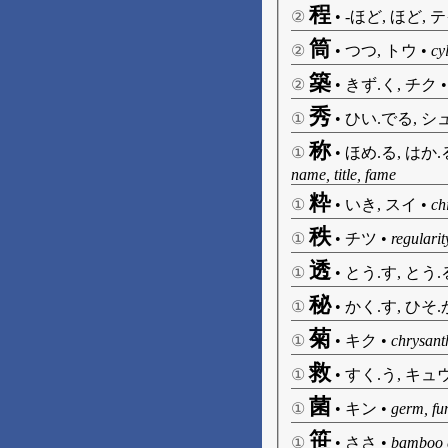
程
②
•
-ほど, ほど, 
筒
②
•
つつ, トウ
•
cy
築
②
•
きず.く, チク
秀
①
•
ひい.でる, シ
称
①
•
ほめ.る, はか.
name, title, fame
粋
①
•
いき, スイ
•
ch
秩
①
•
チツ
•
regularit
透
①
•
とう.す, とう.る
秘
①
•
かく.す, ひそ.
菊
①
•
キク
•
chrysan
救
①
•
すく.う, キュ
菌
①
•
キン
•
germ, fu
笹
①
•
ささ
•
bamboo 