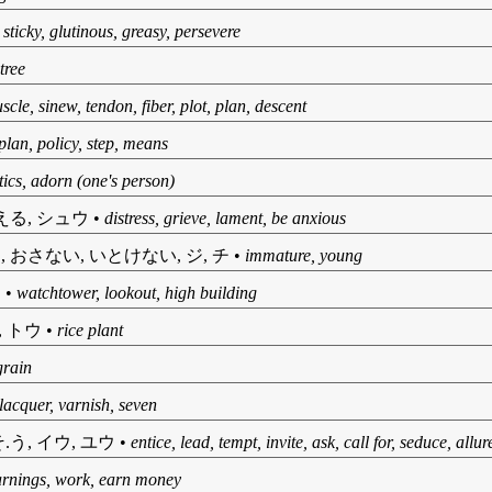
•
sticky, glutinous, greasy, persevere
tree
scle, sinew, tendon, fiber, plot, plan, descent
plan, policy, step, means
ics, adorn (one's person)
.える, シュウ
•
distress, grieve, lament, be anxious
, おさない, いとけない, ジ, チ
•
immature, young
ウ
•
watchtower, lookout, high building
, トウ
•
rice plant
grain
lacquer, varnish, seven
.う, イウ, ユウ
•
entice, lead, tempt, invite, ask, call for, seduce, allur
arnings, work, earn money