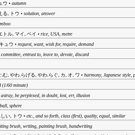
シュウ
•
autumn
える, トウ
•
solution, answer
amboo
エトル, マイ, ベイ
•
rice, USA, metre
 キュウ
•
request, want, wish for, require, demand
•
committee, entrust to, leave to, devote, discard
.む, やわ.らげる, やわ.らぐ, カ, オ, ワ
•
harmony, Japanese style, p
 (1/60 minute)
•
astray, be perplexed, in doubt, lost, err, illusion
ball, sphere
と.しい, トウ
•
etc., and so forth, class (first), quality, equal, similar
iting brush, writing, painting brush, handwriting