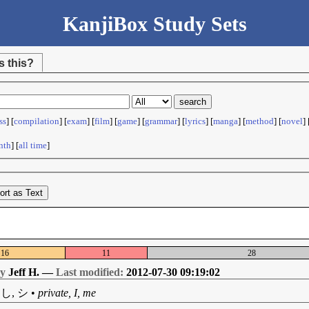
KanjiBox Study Sets
s this?
ss
] [
compilation
] [
exam
] [
film
] [
game
] [
grammar
] [
lyrics
] [
manga
] [
method
] [
novel
] 
nth
] [
all time
]
ort as Text
16
11
28
by
Jeff H. —
Last modified:
2012-07-30 09:19:02
し, シ
•
private, I, me