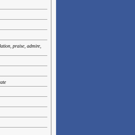
lation, praise, admire,
rate