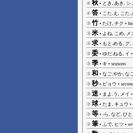
秋
④
•
とき, あき, 
答
④
•
こた.え, こた.
竹
③
•
たけ, チク
•
b
米
③
•
よね, こめ, メ
求
③
•
もと.める, グ,
委
③
•
ゆだ.ねる, イ
季
③
•
キ
•
seasons
和
③
•
なご.やか, なご
秒
③
•
ビョウ
•
second
迷
③
•
まよ.う, メイ
球
③
•
たま, キュウ
•
等
③
•
-ら, など, ひ
筆
③
•
ふで, ヒツ
•
wr