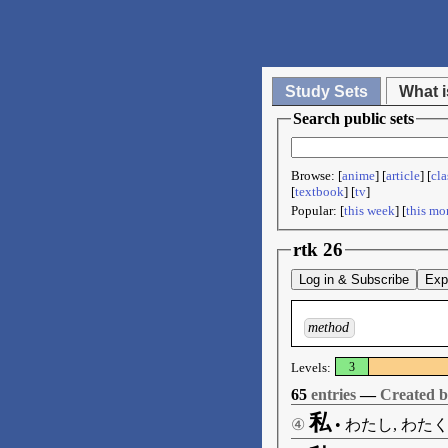
Study Sets
What i
Search public sets
Browse: [
anime
] [
article
] [
cla
[
textbook
] [
tv
]
Popular: [
this week
] [
this mo
rtk 26
Log in & Subscribe
Exp
method
Levels:
3
65
entries
—
Created 
私
④
•
わたし, わたく