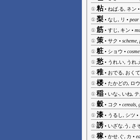
粘
①
•
ねば.る, ネン
梨
①
•
なし, リ
•
pear 
筋
①
•
すじ, キン
•
mu
策
①
•
サク
•
scheme, 
粧
①
•
ショウ
•
cosmet
愁
①
•
うれ.い, うれ
稚
①
•
おでる, おくて
楼
①
•
たかどの, ロ
稲
①
•
いな-, いね, テ
穀
①
•
コク
•
cereals, 
漆
①
•
うるし, シツ
•
誘
①
•
いざな.う, さそ
稼
①
•
かせ.ぐ, カ
•
e