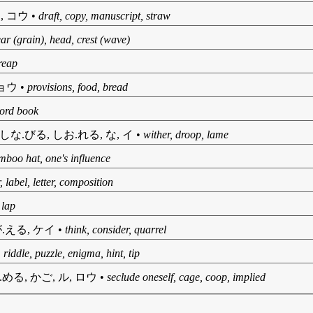
, コウ
•
draft, copy, manuscript, straw
ear (grain), head, crest (wave)
reap
リョウ
•
provisions, food, bread
ecord book
 しな.びる, しお.れる, な, イ
•
wither, droop, lame
mboo hat, one's influence
, label, letter, composition
 lap
.える, ケイ
•
think, consider, quarrel
•
riddle, puzzle, enigma, hint, tip
.める, かご, ル, ロウ
•
seclude oneself, cage, coop, implied