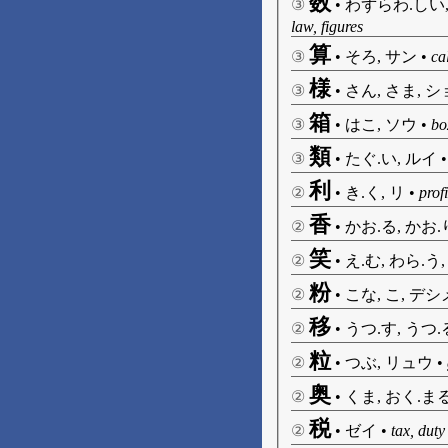
数
③
•
わずらわ.しい, 
law, figures
算
③
•
そろ, サン
•
ca
様
③
•
さん, さま, シ
箱
③
•
はこ, ソウ
•
bo
類
③
•
たぐ.い, ルイ
利
②
•
き.く, リ
•
prof
香
②
•
かお.る, かお.
笑
②
•
え.む, わら.う
粉
②
•
こな, こ, デ
移
②
•
うつ.す, うつ.
粒
②
•
つぶ, リュウ
•
奥
②
•
くま, おく.まる
税
②
•
ゼイ
•
tax, duty