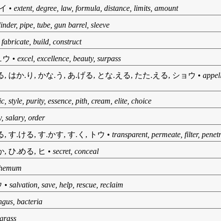
テイ
•
extent, degree, law, formula, distance, limits, amount
linder, pipe, tube, gun barrel, sleeve
•
fabricate, build, construct
ュウ
•
excel, excellence, beauty, surpass
る, はか.り, かな.う, あ.げる, とな.える, たた.える, ショウ
•
appel
ic, style, purity, essence, pith, cream, elite, choice
y, salary, order
, す.ける, す.かす, す.く, トウ
•
transparent, permeate, filter, penet
か, ひ.める, ヒ
•
secret, conceal
themum
ウ
•
salvation, save, help, rescue, reclaim
ngus, bacteria
grass