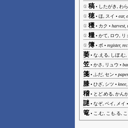
稿
①
•
したがき, わら
穂
①
•
ほ, スイ
•
ear, 
穫
①
•
カク
•
harvest, 
糧
①
•
かて, ロウ, 
簿
①
•
ボ
•
register, r
萎
•
な.える, しぼ.む,
笠
•
かさ, リュウ
•
ba
箋
•
ふだ, セン
•
paper
膝
•
ひざ, シツ
•
knee,
稽
•
とど.める, かんが
謎
•
なぞ, ベイ, メイ
篭
•
こ.む, こも.る, こ