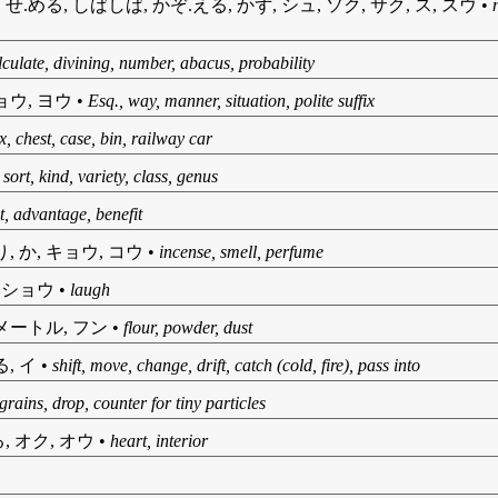
せ.める, しばしば, かぞ.える, かず, シュ, ソク, サク, ス, スウ
•
lculate, divining, number, abacus, probability
ョウ, ヨウ
•
Esq., way, manner, situation, polite suffix
x, chest, case, bin, railway car
•
sort, kind, variety, class, genus
it, advantage, benefit
り, か, キョウ, コウ
•
incense, smell, perfume
, ショウ
•
laugh
シメートル, フン
•
flour, powder, dust
る, イ
•
shift, move, change, drift, catch (cold, fire), pass into
grains, drop, counter for tiny particles
, オク, オウ
•
heart, interior