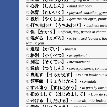
心身 【しんしん】
②
•
mind and body
体育 【たいいく】
②
•
physical education, gymna
役所 【やくしょ】
②
•
government office, public
打ち合わせ 【うちあわせ】
②
•
business mee
係 【かかり】
②
•
official, duty, person in charge
混ざる 【まざる】
②
•
to be mixed (colours, liqu
with, to join
過程 【かてい】
②
•
process
格別 【かくべつ】
②
•
exceptional
測定 【そくてい】
②
•
measurement
通信 【つうしん】
②
•
correspondence, communi
裏返す 【うらがえす】
②
•
to turn inside out, 
領事館 【りょうじかん】
②
•
consulate
すれ違う 【すれちがう】
②
•
to pass by one a
初めまして 【はじめまして】
②
•
How do yo
砕ける 【くだける】
②
•
to break, to be broken