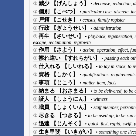
減少 【げんしょう】
①
•
decrease, reduction, d
個別 【こべつ】
①
•
particular case, discrete, in
戸籍 【こせき】
①
•
census, family register
行政 【ぎょうせい】
①
•
administration
再生 【さいせい】
①
•
playback, regeneration, re
escape, reclamation, regrowth
作用 【さよう】
①
•
action, operation, effect, fu
擦れ違い 【すれちがい】
①
•
passing each oth
仕入れる 【しいれる】
①
•
to lay in stock, to 
資格 【しかく】
①
•
qualifications, requirements,
事項 【じこう】
①
•
matter, item, facts
納まる 【おさまる】
①
•
to be delivered, to be 
証人 【しょうにん】
①
•
witness
職員 【しょくいん】
①
•
staff member, personn
尽きる 【つきる】
①
•
to be used up, to be run
迅速 【じんそく】
①
•
quick, fast, rapid, swift,
生き甲斐 【いきがい】
①
•
something one lives 