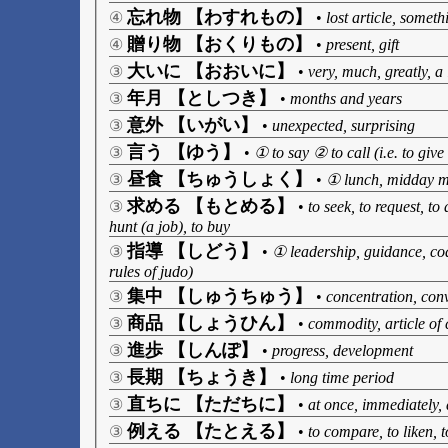
忘れ物 【わすれもの】
④
•
lost article, someth
贈り物 【おくりもの】
④
•
present, gift
大いに 【おおいに】
③
•
very, much, greatly, a 
年月 【としつき】
③
•
months and years
意外 【いがい】
③
•
unexpected, surprising
言う 【ゆう】
③
•
① to say ② to call (i.e. to giv
昼食 【ちゅうしょく】
③
•
① lunch, midday me
求める 【もとめる】
③
•
to seek, to request, to
hunt (a job), to buy
指導 【しどう】
③
•
① leadership, guidance, coa
rules of judo)
集中 【しゅうちゅう】
③
•
concentration, conv
商品 【しょうひん】
③
•
commodity, article of
進歩 【しんぽ】
③
•
progress, development
長期 【ちょうき】
③
•
long time period
直ちに 【ただちに】
③
•
at once, immediately, 
例える 【たとえる】
③
•
to compare, to liken, to