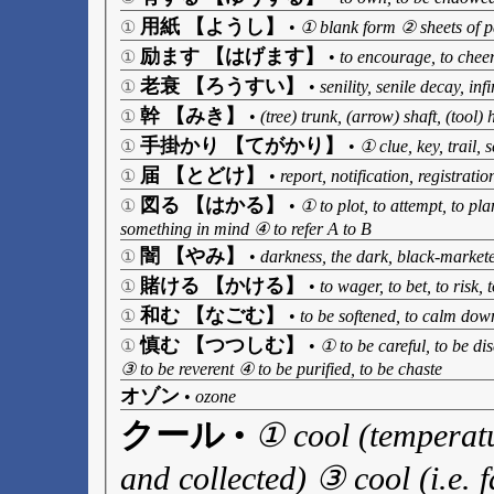
用紙 【ようし】
①
•
① blank form ② sheets of pa
励ます 【はげます】
①
•
to encourage, to cheer,
老衰 【ろうすい】
①
•
senility, senile decay, in
幹 【みき】
①
•
(tree) trunk, (arrow) shaft, (tool
手掛かり 【てがかり】
①
•
① clue, key, trail,
届 【とどけ】
①
•
report, notification, registratio
図る 【はかる】
①
•
① to plot, to attempt, to pla
something in mind ④ to refer A to B
闇 【やみ】
①
•
darkness, the dark, black-markete
賭ける 【かける】
①
•
to wager, to bet, to risk,
和む 【なごむ】
①
•
to be softened, to calm dow
慎む 【つつしむ】
①
•
① to be careful, to be di
③ to be reverent ④ to be purified, to be chaste
オゾン
•
ozone
クール
•
① cool (temperatur
and collected) ③ cool (i.e. f