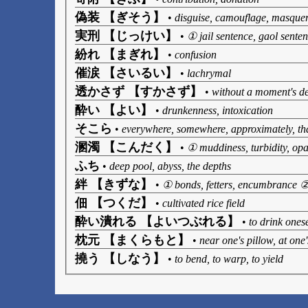
偽装 【ぎそう】
•
disguise, camouflage, masque
実刑 【じっけい】
•
① jail sentence, gaol sente
紛れ 【まぎれ】
•
confusion
催涙 【さいるい】
•
lachrymal
透かさず 【すかさず】
•
without a moment's d
酔い 【よい】
•
drunkenness, intoxication
そこら
•
everywhere, somewhere, approximately, tha
溷濁 【こんだく】
•
① muddiness, turbidity, opa
ふち
•
deep pool, abyss, the depths
絆 【きずな】
•
① bonds, fetters, encumbrance ②
佃 【つくだ】
•
cultivated rice field
酔い潰れる 【よいつぶれる】
•
to drink ones
枕元 【まくらもと】
•
near one's pillow, at one
撓う 【しなう】
•
to bend, to warp, to yield