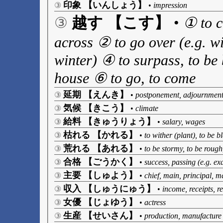
印象 【いんしょう】
③
•
impression
越す 【こす】
③
•
① to c
across ② to go over (e.g. wi
winter) ④ to surpass, to be
house ⑥ to go, to come
延期 【えんき】
③
•
postponement, adjournmen
気候 【きこう】
③
•
climate
給料 【きゅうりょう】
③
•
salary, wages
枯れる 【かれる】
③
•
to wither (plant), to be bl
荒れる 【あれる】
③
•
to be stormy, to be rough
合格 【ごうかく】
③
•
success, passing (e.g. exa
主要 【しゅよう】
③
•
chief, main, principal, m
収入 【しゅうにゅう】
③
•
income, receipts, r
女優 【じょゆう】
③
•
actress
生産 【せいさん】
③
•
production, manufacture