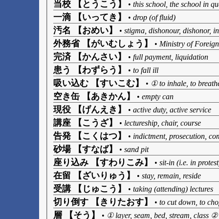
当校 【とうこう】
•
this school, the school in qu
一滴 【いってき】
•
drop (of fluid)
汚名 【おめい】
•
stigma, dishonour, dishonor, i
外務省 【がいむしょう】
•
Ministry of Foreign
完済 【かんさい】
•
full payment, liquidation
患う 【わずらう】
•
to fall ill
吸い込む 【すいこむ】
•
① to inhale, to breath
空き缶 【あきかん】
•
empty can
現役 【げんえき】
•
active duty, active service
講座 【こうざ】
•
lectureship, chair, course
告発 【こくはつ】
•
indictment, prosecution, co
砂場 【すなば】
•
sand pit
座り込み 【すわりこみ】
•
sit-in (i.e. in protest
在留 【ざいりゅう】
•
stay, remain, reside
受講 【じゅこう】
•
taking (attending) lectures
切り倒す 【きりたおす】
•
to cut down, to cho
層 【そう】
•
① layer, seam, bed, stream, class ② s