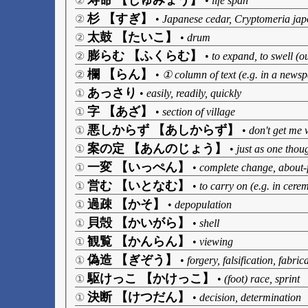
寿命 【じゅみょう】
②
•
life span
杉 【すぎ】
②
•
Japanese cedar, Cryptomeria jap
太鼓 【たいこ】
②
•
drum
膨らむ 【ふくらむ】
②
•
to expand, to swell (ou
欄 【らん】
②
•
① column of text (e.g. in a newsp
あっさり
①
•
easily, readily, quickly
字 【あざ】
①
•
section of village
悪しからず 【あしからず】
①
•
don't get me w
案の定 【あんのじょう】
①
•
just as one thou
一変 【いっぺん】
①
•
complete change, about-
営む 【いとなむ】
①
•
to carry on (e.g. in cere
過疎 【かそ】
①
•
depopulation
貝殻 【かいがら】
①
•
shell
観覧 【かんらん】
①
•
viewing
偽造 【ぎぞう】
①
•
forgery, falsification, fabric
駆けっこ 【かけっこ】
①
•
(foot) race, sprint
決断 【けつだん】
①
•
decision, determination