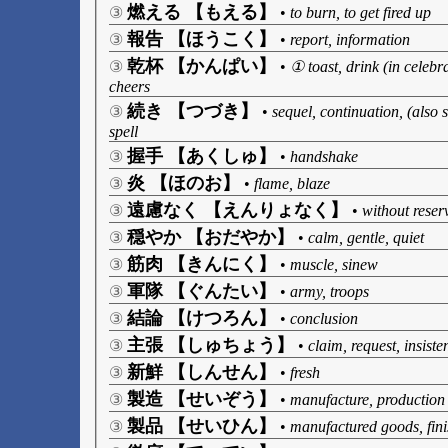
燃える 【もえる】
③
•
to burn, to get fired up
報告 【ほうこく】
③
•
report, information
乾杯 【かんぱい】
③
•
① toast, drink (in celeb
cheers
続き 【つづき】
③
•
sequel, continuation, (also 
spell
握手 【あくしゅ】
③
•
handshake
炎 【ほのお】
③
•
flame, blaze
遠慮なく 【えんりょなく】
③
•
without reser
穏やか 【おだやか】
③
•
calm, gentle, quiet
筋肉 【きんにく】
③
•
muscle, sinew
軍隊 【ぐんたい】
③
•
army, troops
結論 【けつろん】
③
•
conclusion
主張 【しゅちょう】
③
•
claim, request, insist
新鮮 【しんせん】
③
•
fresh
製造 【せいぞう】
③
•
manufacture, production
製品 【せいひん】
③
•
manufactured goods, fin