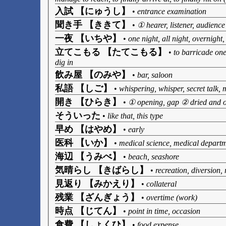
入試 【にゅうし】
•
entrance examination
聞き手 【ききて】
•
① hearer, listener, audience
一夜 【いちや】
•
one night, all night, overnight
立てこもる 【たてこもる】
•
to barricade ones
dig in
飲み屋 【のみや】
•
bar, saloon
私語 【しご】
•
whispering, whisper, secret talk
開き 【ひらき】
•
① opening, gap ② dried and o
そういった
•
like that, this type
早め 【はやめ】
•
early
医科 【いか】
•
medical science, medical depart
海辺 【うみべ】
•
beach, seashore
気晴らし 【きばらし】
•
recreation, diversion, 
見返り 【みかえり】
•
collateral
残業 【ざんぎょう】
•
overtime (work)
時点 【じてん】
•
point in time, occasion
食費 【しょくひ】
•
food expense