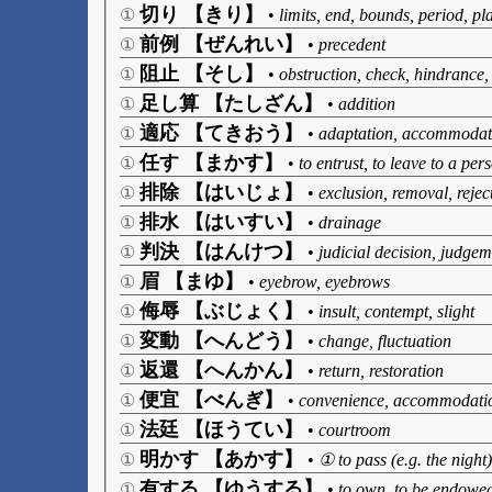
切り 【きり】
①
•
limits, end, bounds, period, pla
前例 【ぜんれい】
①
•
precedent
阻止 【そし】
①
•
obstruction, check, hindrance, 
足し算 【たしざん】
①
•
addition
適応 【てきおう】
①
•
adaptation, accommodati
任す 【まかす】
①
•
to entrust, to leave to a per
排除 【はいじょ】
①
•
exclusion, removal, reject
排水 【はいすい】
①
•
drainage
判決 【はんけつ】
①
•
judicial decision, judge
眉 【まゆ】
①
•
eyebrow, eyebrows
侮辱 【ぶじょく】
①
•
insult, contempt, slight
変動 【へんどう】
①
•
change, fluctuation
返還 【へんかん】
①
•
return, restoration
便宜 【べんぎ】
①
•
convenience, accommodatio
法廷 【ほうてい】
①
•
courtroom
明かす 【あかす】
①
•
① to pass (e.g. the night
有する 【ゆうする】
①
•
to own, to be endowe