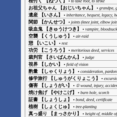
根付く 【ねづく】
•
to take root, to strike
お祖父ちゃん 【おじいちゃん】
•
grandpa, 
遺産 【いさん】
•
inheritance, bequest, legacy, h
関節 【かんせつ】
•
joints (knee joint, elbow join
吸血鬼 【きゅうけつき】
•
vampire, bloodsuc
空襲 【くうしゅう】
•
air-raid
憩 【いこい】
•
rest
功労 【こうろう】
•
meritorious deed, services
裁判官 【さいばんかん】
•
judge
視界 【しかい】
•
field of vision
酌量 【しゃくりょう】
•
consideration, pardon
修学旅行 【しゅうがくりょこう】
•
excursio
傷害 【しょうがい】
•
① wound, injury, acciden
焼け焦げ 【やけこげ】
•
burn hole, scorch
証書 【しょうしょ】
•
bond, deed, certificate
植樹 【しょくじゅ】
•
tree-planting
真っ盛り 【まっさかり】
•
height of, middle of