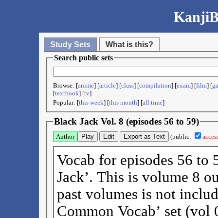
KanjiB
Study Sets
What is this?
Search public sets
Browse: [
anime
] [
article
] [
class
] [
compilation
] [
exam
] [
film
] [
g
[
textbook
] [
tv
]
Popular: [
this week
] [
this month
] [
all time
]
Black Jack Vol. 8 (episodes 56 to 59)
Author
Play
Edit
Export as Text
(public:
acces
Vocab for episodes 56 to 
Jack’. This is volume 8 ou
past volumes is not inclu
Common Vocab’ set (vol 0