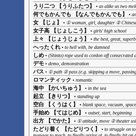
うり二つ 【うりふたつ】
•
as alike as two mel
何でもかんでも 【なんでもかんでも】
•
an
女 【じょ】
•
① woman, girl, daughter ② Chinese 
女子高 【じょしこう】
•
girls' high school
上々 【じょうじょう】
•
the best, great, superb
へったくれ
•
to hell with, be damned
しめ
•
(Shinto) rope used to cordon off consecrated a
デモ
•
demo, demonstration
パス
•
① path ② pass (e.g. skipping a move, passing a
ロマンティック
•
romantic
海中 【かいちゅう】
•
in the sea
起立 【きりつ】
•
standing up
空白 【くうはく】
•
blank space, vacuum, space
手始め 【てはじめ】
•
outset, start, beginning
出方 【でかた】
•
① attitude, move ② theater ush
たどり着く 【たどりつく】
•
to struggle on to
manage to reach, to finally arrive at, to finally hit on 