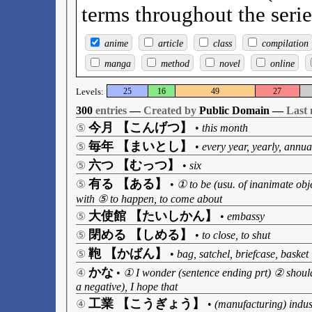
terms throughout the serie
anime
article
class
compilation
manga
method
novel
online
Levels:
25
16
49
27
300
entries
—
Created by
Public Domain —
Last 
今月 【こんげつ】
⑤
•
this month
毎年 【まいとし】
⑤
•
every year, yearly, annua
六つ 【むっつ】
⑤
•
six
有る 【ある】
⑤
•
① to be (usu. of inanimate obje
with ⑤ to happen, to come about
大使館 【たいしかん】
⑤
•
embassy
閉める 【しめる】
⑤
•
to close, to shut
鞄 【かばん】
⑤
•
bag, satchel, briefcase, basket
かな
④
•
① I wonder (sentence ending prt) ② should I
a negative), I hope that
工業 【こうぎょう】
④
•
(manufacturing) indus