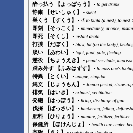
酔っ払う 【よっぱらう】
•
to get drunk
静粛 【せいしゅく】
•
silent
巣くう 【すくう】
•
① to build (a nest), to nest
即刻 【そっこく】
•
immediately, at once, instan
即死 【そくし】
•
instant death
打撲 【だぼく】
•
blow, hit (on the body), beatin
淡い 【あわい】
•
light, faint, pale, fleeting
懲役 【ちょうえき】
•
penal servitude, impriso
踏み外す 【ふみはずす】
•
to miss one's footin
特異 【とくい】
•
unique, singular
縄文 【じょうもん】
•
Jomon period, straw-rop
排気 【はいき】
•
exhaust, ventilation
発砲 【はっぽう】
•
firing, discharge of gun
伐採 【ばっさい】
•
lumbering, felling, deforest
肥料 【ひりょう】
•
manure, fertilizer, fertiliser
保健所 【ほけんじょ】
•
health care center, hea
寄附 【きふ】
•
contribution, donation