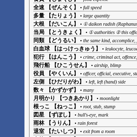
全速 【ぜんそく】
•
full speed
多量 【たりょう】
•
large quantity
大根 【だいこん】
•
① daikon radish (Raphanus
当局 【とうきょく】
•
① authorities ② this offi
同類 【どうるい】
•
the same kind, accomplice,
白血球 【はっけっきゅう】
•
leukocyte, leuco
犯行 【はんこう】
•
crime, criminal act, offence
飛行船 【ひこうせん】
•
airship, blimp
役員 【やくいん】
•
officer, official, executive, st
左側 【ひだりがわ】
•
left, left (hand) side
数々 【かずかず】
•
many
月明かり 【つきあかり】
•
moonlight
根っこ 【ねっこ】
•
root, stub, stump
図星 【ずぼし】
•
bull's-eye, mark
雨林 【うりん】
•
rain forest
退室 【たいしつ】
•
exit from a room