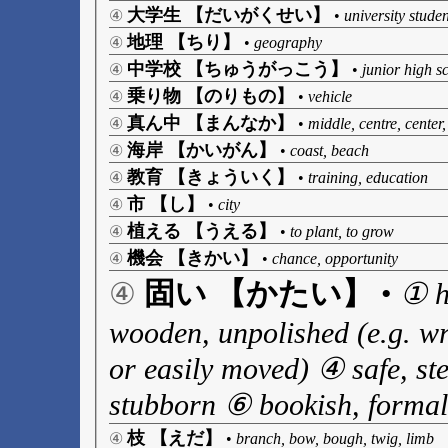
大学生 【だいがくせい】
④
•
university studen
地理 【ちり】
④
•
geography
中学校 【ちゅうがっこう】
④
•
junior high s
乗り物 【のりもの】
④
•
vehicle
真ん中 【まんなか】
④
•
middle, centre, center
海岸 【かいがん】
④
•
coast, beach
教育 【きょういく】
④
•
training, education
市 【し】
④
•
city
植える 【うえる】
④
•
to plant, to grow
機会 【きかい】
④
•
chance, opportunity
固い 【かたい】
④
•
① ha
wooden, unpolished (e.g. wr
or easily moved) ④ safe, ste
stubborn ⑥ bookish, formal,
枝 【えだ】
④
•
branch, bow, bough, twig, limb