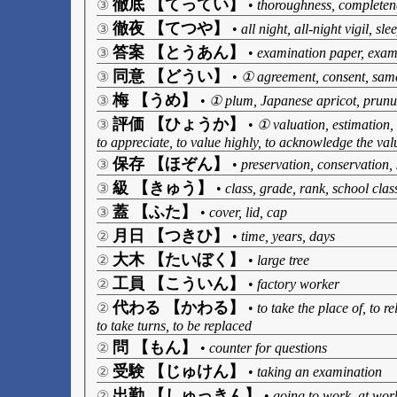
徹底 【てってい】
③
•
thoroughness, completene
徹夜 【てつや】
③
•
all night, all-night vigil, sle
答案 【とうあん】
③
•
examination paper, exami
同意 【どうい】
③
•
① agreement, consent, sam
梅 【うめ】
③
•
① plum, Japanese apricot, prunus
評価 【ひょうか】
③
•
① valuation, estimation,
to appreciate, to value highly, to acknowledge the val
保存 【ほぞん】
③
•
preservation, conservation, 
級 【きゅう】
③
•
class, grade, rank, school clas
蓋 【ふた】
③
•
cover, lid, cap
月日 【つきひ】
②
•
time, years, days
大木 【たいぼく】
②
•
large tree
工員 【こういん】
②
•
factory worker
代わる 【かわる】
②
•
to take the place of, to r
to take turns, to be replaced
問 【もん】
②
•
counter for questions
受験 【じゅけん】
②
•
taking an examination
出勤 【しゅっきん】
②
•
going to work, at wor