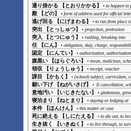
通り掛かる 【とおりかかる】
•
to happen to 
殿 【どの】
•
form of address used for official lette
逃げ回る 【にげまわる】
•
to run from place t
突出 【とっしゅつ】
•
projection, protrusion
突入 【とつにゅう】
•
rushing, breaking into
任 【にん】
•
obligation, duty, charge, responsibili
認定 【にんてい】
•
authorization, authorisatio
腹黒い 【はらぐろい】
•
mean, malicious, sche
領収 【りょうしゅう】
•
receipt, voucher
課目 【かもく】
•
(school) subject, curriculum, 
願い下げ 【ねがいさげ】
•
① cancellation, wit
意地汚い 【いじきたない】
•
gluttonous, gree
寝泊まり 【ねとまり】
•
staying or lodging at
本件 【ほんけん】
•
this matter or case
死に絶える 【しにたえる】
•
to die out, to be
生き抜く 【いきぬく】
•
to live through, to sur