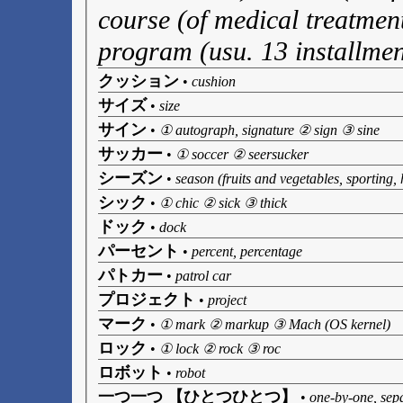
course (of medical treatment
program (usu. 13 installmen
クッション
•
cushion
サイズ
•
size
サイン
•
① autograph, signature ② sign ③ sine
サッカー
•
① soccer ② seersucker
シーズン
•
season (fruits and vegetables, sporting, 
シック
•
① chic ② sick ③ thick
ドック
•
dock
パーセント
•
percent, percentage
パトカー
•
patrol car
プロジェクト
•
project
マーク
•
① mark ② markup ③ Mach (OS kernel)
ロック
•
① lock ② rock ③ roc
ロボット
•
robot
一つ一つ 【ひとつひとつ】
•
one-by-one, sepa