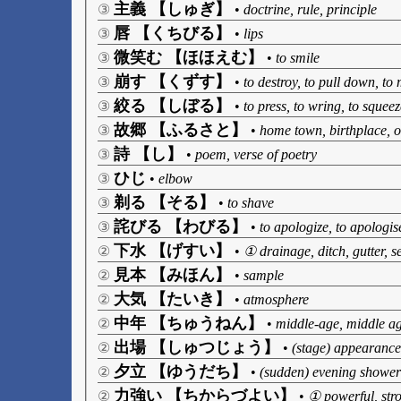
主義 【しゅぎ】
③
•
doctrine, rule, principle
唇 【くちびる】
③
•
lips
微笑む 【ほほえむ】
③
•
to smile
崩す 【くずす】
③
•
to destroy, to pull down, t
絞る 【しぼる】
③
•
to press, to wring, to squee
故郷 【ふるさと】
③
•
home town, birthplace, ol
詩 【し】
③
•
poem, verse of poetry
ひじ
③
•
elbow
剃る 【そる】
③
•
to shave
詫びる 【わびる】
③
•
to apologize, to apologis
下水 【げすい】
②
•
① drainage, ditch, gutter,
見本 【みほん】
②
•
sample
大気 【たいき】
②
•
atmosphere
中年 【ちゅうねん】
②
•
middle-age, middle ag
出場 【しゅつじょう】
②
•
(stage) appearance
夕立 【ゆうだち】
②
•
(sudden) evening shower
力強い 【ちからづよい】
②
•
① powerful, stro