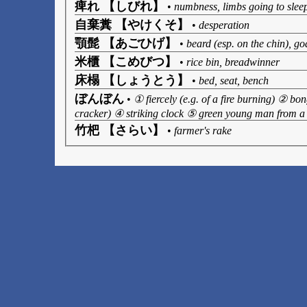
痺れ 【しびれ】
•
numbness, limbs going to slee
自棄糞 【やけくそ】
•
desperation
顎髭 【あごひげ】
•
beard (esp. on the chin), go
米櫃 【こめびつ】
•
rice bin, breadwinner
床榻 【しょうとう】
•
bed, seat, bench
ぼんぼん
•
① fiercely (e.g. of a fire burning) ② bo
cracker) ④ striking clock ⑤ green young man from a 
竹杷 【さらい】
•
farmer's rake