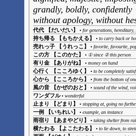
grandly, boldly, confidently
without apology, without hes
代代 【だいだい】
•
for generations, hereditary,
持ち帰る 【もちかえる】
•
to carry back or ho
売れっ子 【うれっこ】
•
favorite, favourite, p
この方 【このかた】
•
① since ② this person
有り金 【ありがね】
•
money on hand
心行く 【こころゆく】
•
to be completely satis
心から 【こころから】
•
from the bottom of one
風の音 【かぜのおと】
•
sound of the wind, voi
ワンダフル
•
wonderful
止まり 【どまり】
•
stopping at, going no furthe
一例 【いちれい】
•
example, an instance
雨宿り 【あまやどり】
•
taking shelter from ra
横たわる 【よこたわる】
•
to lie down, to stre