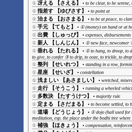
冴える 【さえる】
①
•
to be clear, to be serene, 
指差す 【ゆびさす】
①
•
to point at
治まる 【おさまる】
①
•
to be at peace, to cla
手元 【てもと】
①
•
① (money) on hand or at ho
出費 【しゅっぴ】
①
•
expenses, disbursements
新人 【しんじん】
①
•
① new face, newcomer 
垂れる 【たれる】
①
•
① to hang, to droop, to d
to give, to confer ③ to drip, to ooze, to trickle, to drop
整列 【せいれつ】
①
•
standing in a row, formin
星座 【せいざ】
①
•
constellation
浅ましい 【あさましい】
①
•
wretched, misera
走行 【そうこう】
①
•
running a wheeled vehicle
多数決 【たすうけつ】
①
•
majority rule
定まる 【さだまる】
①
•
to become settled, to b
道場 【どうじょう】
①
•
① dojo (hall used for
meditation, esp. the place under the bodhi tree wher
補強 【ほきょう】
①
•
compensation, reinforce