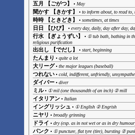
五月 【ごがつ】
•
May
聞かす 【きかす】
•
to inform about, to read to, 
時時 【ときどき】
•
sometimes, at times
日日 【ひび】
•
every day, daily, day after day, d
行水 【ぎょうずい】
•
① tub bath, bathing in th
religious purification
出出し 【でだし】
•
start, beginning
たんまり
•
quite a lot
大リーグ
•
the major leagues (baseball)
つれない
•
cold, indifferent, unfriendly, unsympathe
ダイバー
•
diver
ミル
•
① mil (one thousandth of an inch) ② mill
イタリアン
•
Italian
イングリッシュ
•
① English ② Engrish
ニヤリ
•
broadly grinning
ドライ
•
dry (esp. as in not wet or as in dry humour
パンク
•
① puncture, flat tyre (tire), bursting ② pun