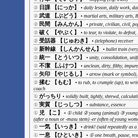
日課 【にっか】
②
•
daily lesson, daily work, dai
武道 【ぶどう】
②
•
martial arts, military arts,
民間 【みんかん】
②
•
private, civilian, civil, po
破く 【やぶく】
②
•
to tear, to violate, to defeat
受話器 【じゅわき】
②
•
(telephone) receiver
新幹線 【しんかんせん】
②
•
bullet train (ve
統一 【とういつ】
②
•
unity, consolidation, uni
不潔 【ふけつ】
②
•
unclean, dirty, filthy, impure
矢印 【やじるし】
②
•
arrow (mark or symbol), 
揉む 【もむ】
②
•
to rub, to crumple (up), to wri
coach
がっちり
①
•
solidly built, tightly, shrewd, calculat
実質 【じっしつ】
①
•
substance, essence
児 【こ】
①
•
① child ② young (animal) ③ young
(after a noun or -masu stem) -er (often of young wom
一気 【いっき】
①
•
drink! (said repeatedly as a
一息 【ひといき】
①
•
① one breath, pause, rest