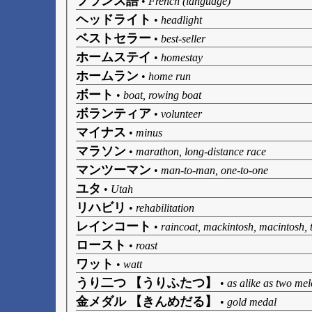
フランス語
•
French (language)
ヘッドライト
•
headlight
ベストセラー
•
best-seller
ホームステイ
•
homestay
ホームラン
•
home run
ボート
•
boat, rowing boat
ボランティア
•
volunteer
マイナス
•
minus
マラソン
•
marathon, long-distance race
マンツーマン
•
man-to-man, one-to-one
ユタ
•
Utah
リハビリ
•
rehabilitation
レインコート
•
raincoat, mackintosh, macintosh, 
ロースト
•
roast
ワット
•
watt
うり二つ 【うりふたつ】
•
as alike as two mel
金メダル 【きんめだる】
•
gold medal