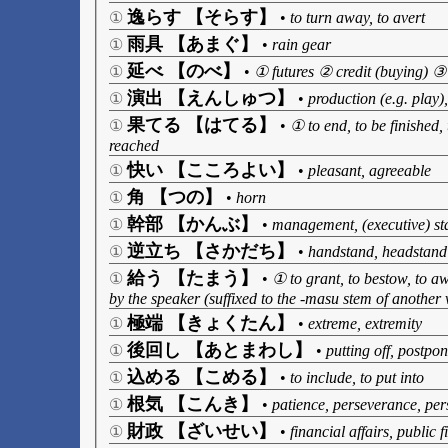
逸らす 【そらす】
①
•
to turn away, to avert
雨具 【あまぐ】
①
•
rain gear
延べ 【のべ】
①
•
① futures ② credit (buying) ③ 
演出 【えんしゅつ】
①
•
production (e.g. play),
果てる 【はてる】
①
•
① to end, to be finished,
reached
快い 【こころよい】
①
•
pleasant, agreeable
角 【つの】
①
•
horn
幹部 【かんぶ】
①
•
management, (executive) sta
逆立ち 【さかだち】
①
•
handstand, headstand
給う 【たまう】
①
•
① to grant, to bestow, to a
by the speaker (suffixed to the -masu stem of another 
極端 【きょくたん】
①
•
extreme, extremity
後回し 【あとまわし】
①
•
putting off, postpo
込める 【こめる】
①
•
to include, to put into
根気 【こんき】
①
•
patience, perseverance, pers
財政 【ざいせい】
①
•
financial affairs, public 