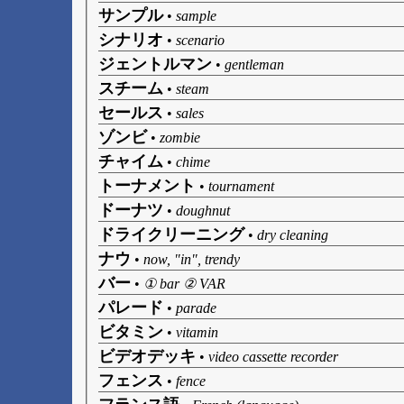
サンプル
•
sample
シナリオ
•
scenario
ジェントルマン
•
gentleman
スチーム
•
steam
セールス
•
sales
ゾンビ
•
zombie
チャイム
•
chime
トーナメント
•
tournament
ドーナツ
•
doughnut
ドライクリーニング
•
dry cleaning
ナウ
•
now, "in", trendy
バー
•
① bar ② VAR
パレード
•
parade
ビタミン
•
vitamin
ビデオデッキ
•
video cassette recorder
フェンス
•
fence