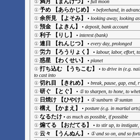
満月 【まんげつ】
①
•
full moon
予め 【あらかじめ】
①
•
beforehand, in advanc
余所見 【よそみ】
①
•
looking away, looking as
預金 【よきん】
①
•
deposit, bank account
利子 【りし】
①
•
interest (bank)
連日 【れんじつ】
①
•
every day, prolonged
労力 【ろうりょく】
①
•
labour, labor, effort, to
惑星 【わくせい】
①
•
planet
打ち込む 【うちこむ】
①
•
to drive in (e.g. nai
to cast into
切れ目 【きれめ】
①
•
break, pause, gap, end, ri
研ぐ 【とぐ】
①
•
① to sharpen, to hone, to whet,
日焼け 【ひやけ】
①
•
① sunburn ② suntan
構え 【かまえ】
①
•
posture (e.g. in martial arts)
なるたけ
①
•
as much as possible, if possible
煽てる 【おだてる】
①
•
to stir up, to instigate,
云々 【うんぬん】
①
•
① and so on, and so for