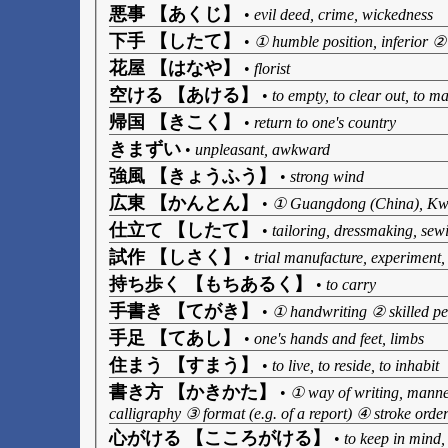
悪事 【あくじ】
•
evil deed, crime, wickedness
下手 【したて】
•
① humble position, inferior ②
花屋 【はなや】
•
florist
空ける 【あける】
•
to empty, to clear out, to 
帰国 【きこく】
•
return to one's country
きまずい
•
unpleasant, awkward
強風 【きょうふう】
•
strong wind
広東 【かんとん】
•
① Guangdong (China), Kw
仕立て 【したて】
•
tailoring, dressmaking, sew
試作 【しさく】
•
trial manufacture, experiment, 
持ち歩く 【もちあるく】
•
to carry
手書き 【てがき】
•
① handwriting ② skilled 
手足 【てあし】
•
one's hands and feet, limbs
住まう 【すまう】
•
to live, to reside, to inhabit
書き方 【かきかた】
•
① way of writing, manner
calligraphy ③ format (e.g. of a report) ④ stroke order
心がける 【こころがける】
•
to keep in mind,