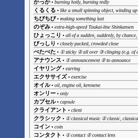
かっか
•
burning hotly, burning redly
くるくる
•
like a small spinning object, winding up 
ちびちび
•
making something last
のぞみ
•
extra-high-speed Toukai-line Shinkansen
ひょっこり
•
all of a sudden, suddenly, by chance
びっしり
•
closely packed, crowded close
べたべた
•
① sticky ② all over ③ clinging (e.g. of
アナウンス
•
① announcement ② to announce
イヤリング
•
earring
エクササイズ
•
exercise
オイル
•
oil, engine oil, kerosene
オンリー
•
only
カプセル
•
capsule
クライアント
•
client
クラシック
•
① classical music ② classic, classica
コイン
•
coin
コンタクト
•
① contact ② contact lens