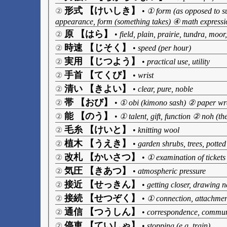
形式 【けいしき】
②
•
① form (as opposed to su
appearance, form (something takes) ④ math expressi
原 【はら】
②
•
field, plain, prairie, tundra, moor
時速 【じそく】
②
•
speed (per hour)
実用 【じつよう】
②
•
practical use, utility
手首 【てくび】
②
•
wrist
清い 【きよい】
②
•
clear, pure, noble
帯 【おび】
②
•
① obi (kimono sash) ② paper wra
能 【のう】
②
•
① talent, gift, function ② noh (th
毛糸 【けいと】
②
•
knitting wool
植木 【うえき】
②
•
garden shrubs, trees, potted
改札 【かいさつ】
②
•
① examination of tickets 
気圧 【きあつ】
②
•
atmospheric pressure
接近 【せっきん】
②
•
getting closer, drawing 
接続 【せつぞく】
②
•
① connection, attachment
通信 【つうしん】
②
•
correspondence, communi
停車 【ていしゃ】
②
•
stopping (e.g. train)