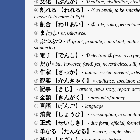
文化 【ぶんか】
④
•
① culture, civilization, ci
割れる 【われる】
④
•
① to break, to be smashed 
cleave ④ to come to light
割合 【わりあい】
④
•
① rate, ratio, percentag
または
④
•
or, otherwise
ぶつぶつ
③
•
① grunt, grumble, complaint, mutter 
simmering
電子 【でんし】
③
•
① electron ② (esp. as a pref
だが
③
•
but, however, (and) yet, nevertheless, still, f
作家 【さっか】
③
•
author, writer, novelist, artis
観客 【かんきゃく】
③
•
audience, spectator, s
記事 【きじ】
③
•
article, news story, report, acc
金額 【きんがく】
③
•
amount of money
言語 【げんご】
③
•
language
消費 【しょうひ】
③
•
consumption, expenditur
正式 【せいしき】
③
•
due form, official, formal
単なる 【たんなる】
③
•
mere, simple, sheer
登山 【とざん】
③
•
mountain climbing