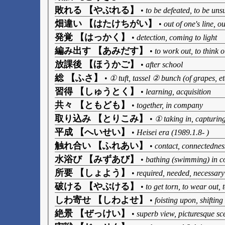
敗れる 【やぶれる】
•
to be defeated, to be uns
畑違い 【はたけちがい】
•
out of one's line, ou
発覚 【はっかく】
•
detection, coming to light
編み出す 【あみだす】
•
to work out, to think o
放課後 【ほうかご】
•
after school
総 【ふさ】
•
① tuft, tassel ② bunch (of grapes, et
習得 【しゅうとく】
•
learning, acquisition
共々 【ともども】
•
together, in company
取り込み 【とりこみ】
•
① taking in, capturin
平成 【へいせい】
•
Heisei era (1989.1.8- )
触れ合い 【ふれあい】
•
contact, connectednes
水浴び 【みずあび】
•
bathing (swimming) in c
所要 【しょよう】
•
required, needed, necessary
破ける 【やぶける】
•
to get torn, to wear out, 
しわ寄せ 【しわよせ】
•
foisting upon, shifting
絶景 【ぜっけい】
•
superb view, picturesque sc