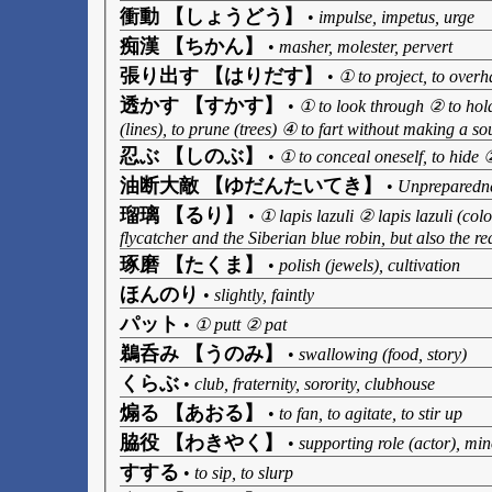
衝動 【しょうどう】
•
impulse, impetus, urge
痴漢 【ちかん】
•
masher, molester, pervert
張り出す 【はりだす】
•
① to project, to overha
透かす 【すかす】
•
① to look through ② to hold
(lines), to prune (trees) ④ to fart without making a s
忍ぶ 【しのぶ】
•
① to conceal oneself, to hide 
油断大敵 【ゆだんたいてき】
•
Unpreparednes
瑠璃 【るり】
•
① lapis lazuli ② lapis lazuli (co
flycatcher and the Siberian blue robin, but also the re
琢磨 【たくま】
•
polish (jewels), cultivation
ほんのり
•
slightly, faintly
パット
•
① putt ② pat
鵜呑み 【うのみ】
•
swallowing (food, story)
くらぶ
•
club, fraternity, sorority, clubhouse
煽る 【あおる】
•
to fan, to agitate, to stir up
脇役 【わきやく】
•
supporting role (actor), min
すする
•
to sip, to slurp