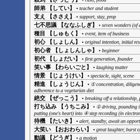
師弟 【してい】
•
teacher and student
支え 【ささえ】
•
support, stay, prop
七不思議 【ななふしぎ】
•
seven wonders (of a
種目 【しゅもく】
•
event, item of business
初心 【しょしん】
•
original intention, initial re
初心者 【しょしんしゃ】
•
beginner
初代 【しょだい】
•
first generation, founder
笑い事 【わらいごと】
•
laughing matter
情景 【じょうけい】
•
spectacle, sight, scene
精進 【しょうじん】
•
① concentration, diligen
adherence to a vegetarian diet
絶交 【ぜっこう】
•
breaking off a relationship,
打ち込み 【うちこみ】
•
① driving, pounding in
putting (one's heart) into ④ step recording (in electr
待機 【たいき】
•
alert, standby, await an opport
大笑い 【おおわらい】
•
great laughter, burst o
動議 【どうぎ】
•
a motion