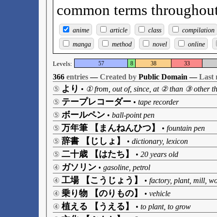
common terms throughout 
anime
article
class
compilation
manga
method
novel
online
Levels:
57
8
38
33
366
entries
—
Created by
Public Domain —
Last 
より
⑤
•
① from, out of, since, at ② than ③ other t
テープレコーダー
⑤
•
tape recorder
ボールペン
⑤
•
ball-point pen
万年筆 【まんねんひつ】
⑤
•
fountain pen
辞書 【じしょ】
⑤
•
dictionary, lexicon
二十歳 【はたち】
⑤
•
20 years old
ガソリン
④
•
gasoline, petrol
工場 【こうじょう】
④
•
factory, plant, mill, 
乗り物 【のりもの】
④
•
vehicle
植える 【うえる】
④
•
to plant, to grow