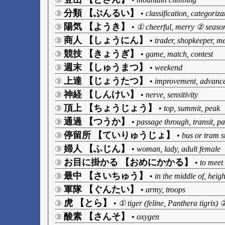
分類 【ぶんるい】
③
•
classification, categoriza
陽気 【ようき】
③
•
① cheerful, merry ② seaso
商人 【しょうにん】
③
•
trader, shopkeeper, m
競技 【きょうぎ】
③
•
game, match, contest
週末 【しゅうまつ】
③
•
weekend
上達 【じょうたつ】
③
•
improvement, advance
神経 【しんけい】
③
•
nerve, sensitivity
頂上 【ちょうじょう】
③
•
top, summit, peak
通過 【つうか】
③
•
passage through, transit, p
停留所 【ていりゅうじょ】
③
•
bus or tram s
婦人 【ふじん】
③
•
woman, lady, adult female
お目に掛かる 【おめにかかる】
③
•
to meet
最中 【さいちゅう】
③
•
in the middle of, heigh
軍隊 【ぐんたい】
③
•
army, troops
虎 【とら】
③
•
① tiger (feline, Panthera tigris) 
酸素 【さんそ】
③
•
oxygen