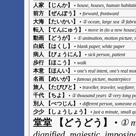
人家 【じんか】
•
house, houses, human habitat
前方 【ぜんぽう】
•
forward, frontward
大海 【たいかい】
•
① ocean, large sea ② fabri
転入 【てんにゅう】
•
move in (to a new house
動画 【どうが】
•
① animation, motion picture, 
白紙 【はくし】
•
blank paper, white paper
病人 【びょうにん】
•
sick person, patient
歩行 【ほこう】
•
walk
本意 【ほんい】
•
one's real intent, one's real mo
名画 【めいが】
•
famous picture, masterpiece
旅人 【たびびと】
•
traveller, traveler, wayfarer,
千代 【ちよ】
•
① thousand years ② very long pe
別人 【べつじん】
•
different person, someone 
少少 【しょうしょう】
•
just a minute, small q
堂堂 【どうどう】
•
① ma
dignified, majestic, imposin