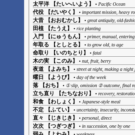
太平洋 【たいへいよう】
•
Pacific Ocean
代役 【だいやく】
•
important mission, heavy rol
大昔 【おおむかし】
•
great antiquity, old-fash
田植 【たうえ】
•
rice planting
入門 【にゅうもん】
•
primer, manual, entering 
年取る 【としとる】
•
to grow old, to age
命取り 【いのちとり】
•
fatal
木の実 【このみ】
•
nut, fruit, berry
夜道 【よみち】
•
street at night, making a night
曜日 【ようび】
•
day of the week
落 【おち】
•
① slip, omission ② outcome, final re
立ち直り 【たちなおり】
•
recovery, restorati
和食 【わしょく】
•
Japanese-style meal
不定 【ふてい】
•
uncertainty, insecurity, incons
直々 【じきじき】
•
personal, direct
次次 【つぎつぎ】
•
in succession, one by one
弱み 【よわみ】
•
weakness