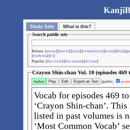
KanjiB
Study Sets
What is this?
Search public sets
Browse: [
anime
] [
article
] [
class
] [
compilation
] [
exam
] [
film
] [
g
[
textbook
] [
tv
]
Popular: [
this week
] [
this month
] [
all time
]
Crayon Shin-chan Vol. 10 (episodes 469 
Author
Play
Edit
Export as Text
(public:
acces
Vocab for episodes 469 to
‘Crayon Shin-chan’. This
listed in past volumes is 
‘Most Common Vocab’ set (