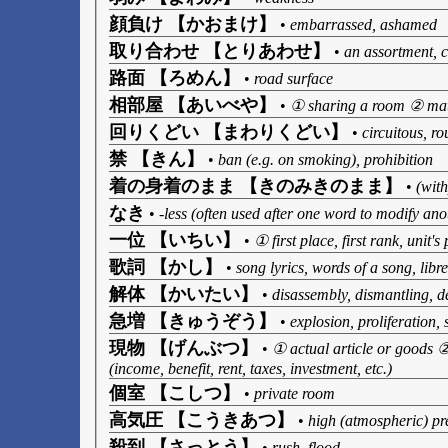
顔負け 【かおまけ】
•
embarrassed, ashamed
取り合わせ 【とりあわせ】
•
an assortment, 
路面 【ろめん】
•
road surface
相部屋 【あいべや】
•
① sharing a room ② matc
回りくどい 【まわりくどい】
•
circuitous, r
禁 【きん】
•
ban (e.g. on smoking), prohibition
着の身着のまま 【きのみきのまま】
•
(with
なき
•
-less (often used after one word to modify anot
一位 【いちい】
•
① first place, first rank, unit
歌詞 【かし】
•
song lyrics, words of a song, libre
解体 【かいたい】
•
disassembly, dismantling, d
急増 【きゅうぞう】
•
explosion, proliferation, 
現物 【げんぶつ】
•
① actual article or goods ②
(income, benefit, rent, taxes, investment, etc.)
個室 【こしつ】
•
private room
高気圧 【こうきあつ】
•
high (atmospheric) pr
殺到 【さっとう】
•
rush, flood