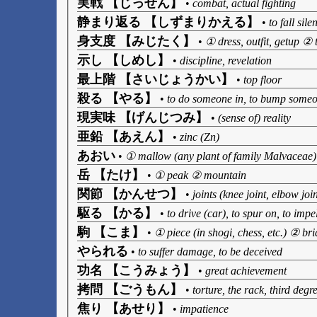
実戦 【じっせん】
•
combat, actual fighting
静まり返る 【しずまりかえる】
•
to fall sil
身支度 【みじたく】
•
① dress, outfit, getup ② t
示し 【しめし】
•
discipline, revelation
最上階 【さいじょうかい】
•
top floor
殺る 【やる】
•
to do someone in, to bump someo
現実味 【げんじつみ】
•
(sense of) reality
亜鉛 【あえん】
•
zinc (Zn)
あおい
•
① mallow (any plant of family Malvaceae)
岳 【たけ】
•
① peak ② mountain
関節 【かんせつ】
•
joints (knee joint, elbow join
駆る 【かる】
•
to drive (car), to spur on, to impe
駒 【こま】
•
① piece (in shogi, chess, etc.) ② brid
やられる
•
to suffer damage, to be deceived
功名 【こうみょう】
•
great achievement
拷問 【ごうもん】
•
torture, the rack, third degr
焦り 【あせり】
•
impatience