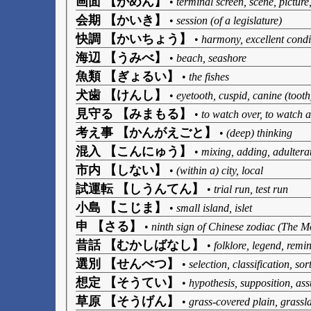
画面 【がめん】
•
terminal screen, scene, picture,
会期 【かいき】
•
session (of a legislature)
快調 【かいちょう】
•
harmony, excellent condi
海辺 【うみべ】
•
beach, seashore
魚類 【ぎょるい】
•
the fishes
犬歯 【けんし】
•
eyetooth, cuspid, canine (tooth
見守る 【みまもる】
•
to watch over, to watch a
考え事 【かんがえごと】
•
(deep) thinking
混入 【こんにゅう】
•
mixing, adding, adultera
市内 【しない】
•
(within a) city, local
試運転 【しうんてん】
•
trial run, test run
小島 【こじま】
•
small island, islet
申 【さる】
•
ninth sign of Chinese zodiac (The 
昔話 【むかしばなし】
•
folklore, legend, remi
選別 【せんべつ】
•
selection, classification, sor
想定 【そうてい】
•
hypothesis, supposition, as
草原 【そうげん】
•
grass-covered plain, grassl