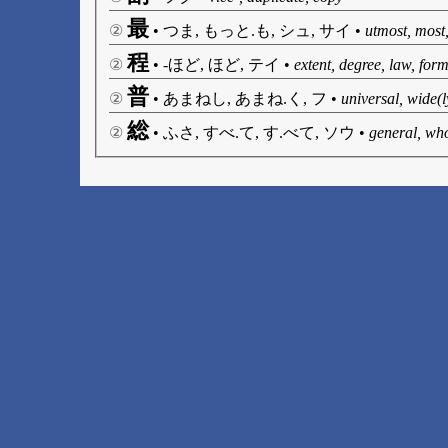
最
②
•
つま, もっと.も, シュ, サイ
•
utmost, most
程
②
•
-ほど, ほど, テイ
•
extent, degree, law, for
普
②
•
あまねし, あまね.く, フ
•
universal, wide(l
総
②
•
ふさ, すべ.て, す.べて, ソウ
•
general, whol