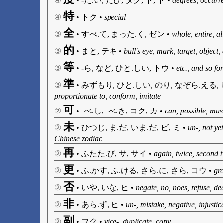
④
•
-た.い, たび, タク, ト, ド
•
degrees, occurr
特
④
•
トク
•
special
全
③
•
すべ.て, まった.く, ゼン
•
whole, entire, all
的
③
•
まと, テキ
•
bull's eye, mark, target, object,
等
③
•
-ら, など, ひと.しい, トウ
•
etc., and so for
準
③
•
みずもり, ひと.しい, のり, なぞら.える,
proportionate to, conform, imitate
可
②
•
-べ.し, -べ.き, コク, カ
•
can, possible, must
未
②
•
ひつじ, ま.だ, いま.だ, ビ, ミ
•
un-, not ye
Chinese zodiac
再
②
•
ふたた.び, サ, サイ
•
again, twice, second 
更
②
•
ふ.かす, ふ.ける, さら.に, さら, コウ
•
gro
否
②
•
いや, いな, ヒ
•
negate, no, noes, refuse, de
非
②
•
あら.ず, ヒ
•
un-, mistake, negative, injustic
副
②
•
フク
•
vice-, duplicate, copy