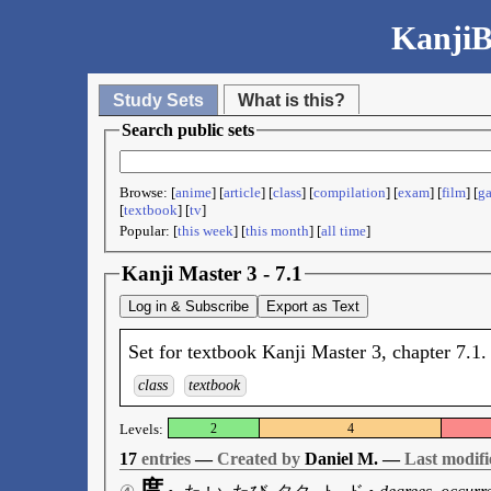
KanjiB
Study Sets
What is this?
Search public sets
Browse: [
anime
] [
article
] [
class
] [
compilation
] [
exam
] [
film
] [
g
[
textbook
] [
tv
]
Popular: [
this week
] [
this month
] [
all time
]
Kanji Master 3 - 7.1
Log in & Subscribe
Export as Text
Set for textbook Kanji Master 3, chapter 7.1.
class
textbook
Levels:
2
4
17
entries
—
Created by
Daniel M. —
Last modifi
度