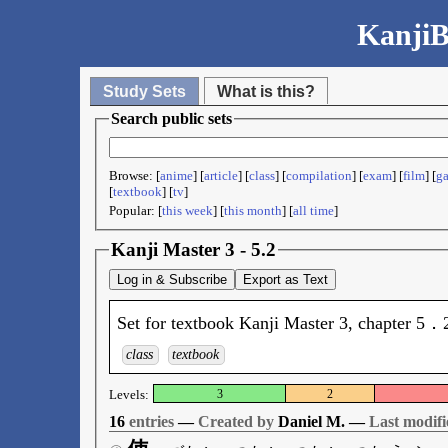
KanjiB
Study Sets
What is this?
Search public sets
Browse: [
anime
] [
article
] [
class
] [
compilation
] [
exam
] [
film
] [
g
[
textbook
] [
tv
]
Popular: [
this week
] [
this month
] [
all time
]
Kanji Master 3 - 5.2
Log in & Subscribe
Export as Text
Set for textbook Kanji Master 3, chapter 5．
class
textbook
Levels:
3
2
16
entries
—
Created by
Daniel M. —
Last modifi