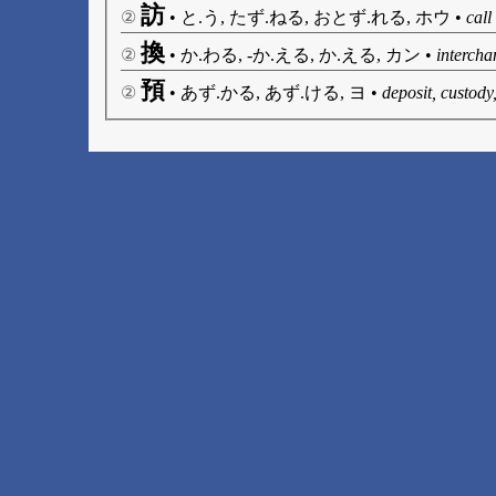
訪
②
•
と.う, たず.ねる, おとず.れる, ホウ
•
call
換
②
•
か.わる, -か.える, か.える, カン
•
intercha
預
②
•
あず.かる, あず.ける, ヨ
•
deposit, custody,