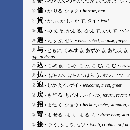
使
④
•
-づか.い, -つか.い, つか.い, つか.う, シ
•
借
④
•
か.りる, シャク
•
borrow, rent
貸
④
•
かし-, か.し-, か.す, タイ
•
lend
返
③
•
-かえ.る, かえ.る, -かえ.す, かえ.す, ヘン
選
③
•
えら.ぶ, セン
•
elect, select, choose, prefer
与
②
•
ともに, くみ.する, あずか.る, あた.える,
gift, godsend
込
②
•
こ.める, -こ.み, こ.み, こ.む, -こ.む
•
crowd
払
②
•
-ばら.い, -はら.い, はら.う, ホツ, ヒツ, 
迎
②
•
むか.える, ゲイ
•
welcome, meet, greet
戻
②
•
もど.る, もど.す, レイ
•
re-, return, revert
招
②
•
まね.く, ショウ
•
beckon, invite, summon, 
寄
②
•
よ.せる, -よ.り, よ.る, キ
•
draw near, stop 
接
②
•
つ.ぐ, ショウ, セツ
•
touch, contact, adjoin