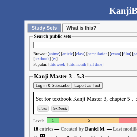
KanjiB
Study Sets
What is this?
Search public sets
Browse: [
anime
] [
article
] [
class
] [
compilation
] [
exam
] [
film
] [
g
[
textbook
] [
tv
]
Popular: [
this week
] [
this month
] [
all time
]
Kanji Master 3 - 5.3
Log in & Subscribe
Export as Text
Set for textbook Kanji Master 3, chapter 5．
class
textbook
Levels:
1
5
18
entries
—
Created by
Daniel M. —
Last modifi