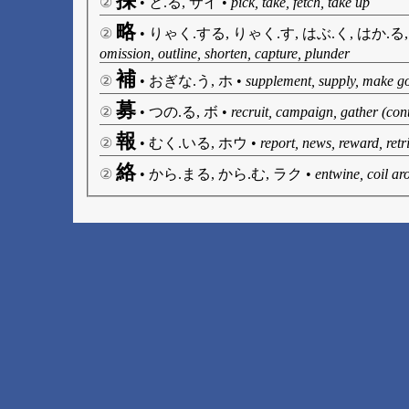
採
②
•
と.る, サイ
•
pick, take, fetch, take up
略
②
•
りゃく.する, りゃく.す, はぶ.く, はか.る
omission, outline, shorten, capture, plunder
補
②
•
おぎな.う, ホ
•
supplement, supply, make goo
募
②
•
つの.る, ボ
•
recruit, campaign, gather (cont
報
②
•
むく.いる, ホウ
•
report, news, reward, retr
絡
②
•
から.まる, から.む, ラク
•
entwine, coil ar