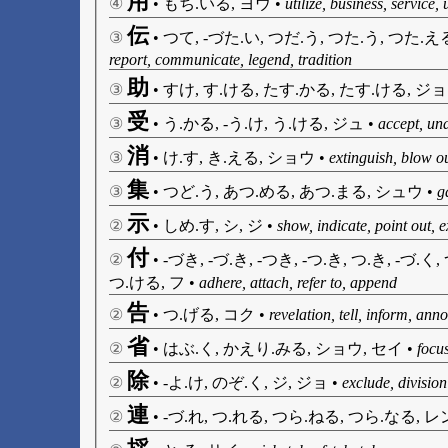
用
④
•
もち.いる, ヨウ
•
utilize, business, service,
伝
③
•
つて, -づた.い, つだ.う, つた.う, つた.え
report, communicate, legend, tradition
助
③
•
すけ, す.ける, たす.かる, たす.ける, ジョ
受
③
•
う.かる, -う.け, う.ける, ジュ
•
accept, und
消
③
•
け.す, き.える, ショウ
•
extinguish, blow ou
集
③
•
つど.う, あつ.める, あつ.まる, シュウ
•
g
示
②
•
しめ.す, シ, ジ
•
show, indicate, point out, e
付
②
•
-づき, -づ.き, -つき, -つ.き, つ.き, -づ.く,
つ.ける, フ
•
adhere, attach, refer to, append
告
②
•
つ.げる, コク
•
revelation, tell, inform, ann
省
②
•
はぶ.く, かえり.みる, ショウ, セイ
•
focu
除
②
•
-よ.け, のぞ.く, ジ, ジョ
•
exclude, division
連
②
•
-づ.れ, つ.れる, つら.ねる, つら.なる, レ