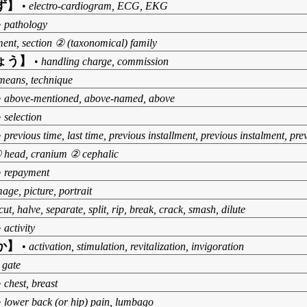
ず】
•
electro-cardiogram, ECG, EKG
•
pathology
ent, section ② (taxonomical) family
ょう】
•
handling charge, commission
 means, technique
•
above-mentioned, above-named, above
•
selection
•
previous time, last time, previous installment, previous instalment, pre
 head, cranium ② cephalic
•
repayment
mage, picture, portrait
cut, halve, separate, split, rip, break, crack, smash, dilute
•
activity
か】
•
activation, stimulation, revitalization, invigoration
 gate
•
chest, breast
•
lower back (or hip) pain, lumbago