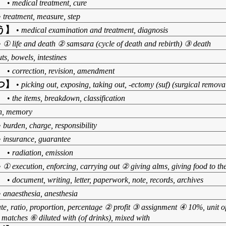
】
•
medical treatment, cure
•
treatment, measure, step
う】
•
medical examination and treatment, diagnosis
•
① life and death ② samsara (cycle of death and rebirth) ③ death
ts, bowels, intestines
】
•
correction, revision, amendment
つ】
•
picking out, exposing, taking out, -ectomy (suf) (surgical remova
】
•
the items, breakdown, classification
n, memory
•
burden, charge, responsibility
•
insurance, guarantee
】
•
radiation, emission
•
① execution, enforcing, carrying out ② giving alms, giving food to t
】
•
document, writing, letter, paperwork, note, records, archives
•
anaesthesia, anesthesia
te, ratio, proportion, percentage ② profit ③ assignment ④ 10%, unit 
matches ⑥ diluted with (of drinks), mixed with