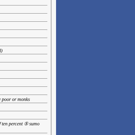
l)
he poor or monks
of ten percent ⑤ sumo