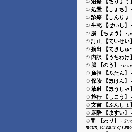
治療 【ちりょう
①
処置 【しょち】
①
診療 【しんりょ
①
生死 【せいし】
①
腸 【ちょう】
①
•
gu
訂正 【ていせい
①
摘出 【てきしゅ
①
内訳 【うちわけ
①
脳 【のう】
①
•
brai
負担 【ふたん】
①
保険 【ほけん】
①
放射 【ほうしゃ
①
施行 【しこう】
①
文書 【ぶんしょ
①
麻酔 【ますい】
①
割 【わり】
①
•
① ra
match, schedule of sumo 