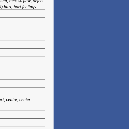
tch, nick ③ flaw, defect,
 hurt, hurt feelings
rt, centre, center