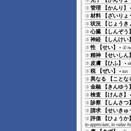
完了 【かんりょ
③
管理 【かんり】
③
材料 【ざいりょ
③
状況 【じょうき
③
心臓 【しんぞう
③
神経 【しんけい
③
性 【せい】
③
•
① na
精神 【せいしん
③
皮膚 【ひふ】
③
•
s
税 【ぜい】
③
•
tax
異なる 【ことな
③
金融 【きんゆう
③
検査 【けんさ】
③
診察 【しんさつ
③
請求 【せいきゅ
③
評価 【ひょうか
③
to appreciate, to value h