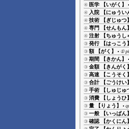
医学 【いがく】
④
入院 【にゅうい
④
技術 【ぎじゅつ
④
専門 【せんもん
④
注射 【ちゅうし
④
発行 【はっこう
③
額 【がく】
③
•
① pi
期間 【きかん】
③
金額 【きんがく
③
高速 【こうそく
③
合計 【ごうけい
③
手術 【しゅじゅ
③
消費 【しょうひ
③
量 【りょう】
③
•
q
一般 【いっぱん
③
確認 【かくにん
③