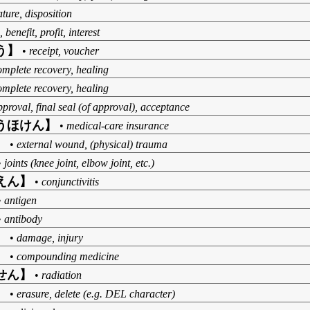
ature, disposition
benefit, profit, interest
う】
•
receipt, voucher
omplete recovery, healing
omplete recovery, healing
pproval, final seal (of approval), acceptance
うほけん】
•
medical-care insurance
】
•
external wound, (physical) trauma
•
joints (knee joint, elbow joint, etc.)
えん】
•
conjunctivitis
•
antigen
•
antibody
】
•
damage, injury
】
•
compounding medicine
せん】
•
radiation
】
•
erasure, delete (e.g. DEL character)