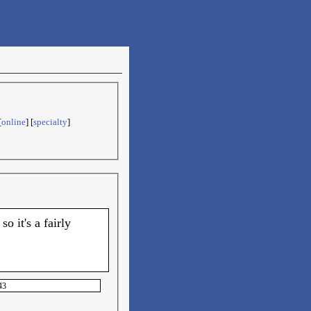
[
online
] [
specialty
]
o it's a fairly
43