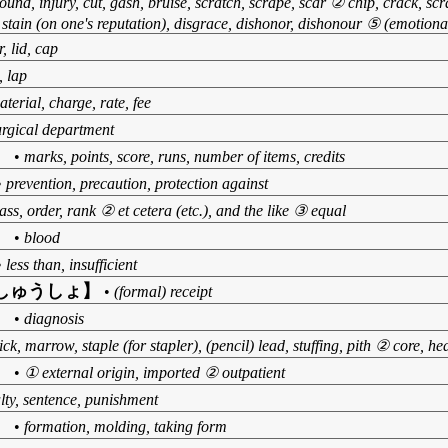
und, injury, cut, gash, bruise, scratch, scrape, scar ② chip, crack, scra
tain (on one's reputation), disgrace, dishonor, dishonour ⑤ (emotional)
, lid, cap
, lap
aterial, charge, rate, fee
urgical department
】
•
marks, points, score, runs, number of items, credits
•
prevention, precaution, protection against
ass, order, rank ② et cetera (etc.), and the like ③ equal
】
•
blood
•
less than, insufficient
しゅうしょ】
•
(formal) receipt
】
•
diagnosis
ck, marrow, staple (for stapler), (pencil) lead, stuffing, pith ② core, hea
】
•
① external origin, imported ② outpatient
lty, sentence, punishment
】
•
formation, molding, taking form