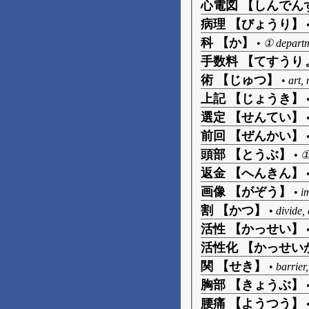
心電図 【しんでん
病理 【びょうり】
科 【か】
•
① departm
手数料 【てすうり
術 【じゅつ】
•
art,
上記 【じょうき】
選定 【せんてい】
前回 【ぜんかい】
頭部 【とうぶ】
•
①
返金 【へんきん】
画像 【がぞう】
•
i
割 【かつ】
•
divide, 
活性 【かっせい】
活性化 【かっせい
関 【せき】
•
barrier,
胸部 【きょうぶ】
腰痛 【ようつう】