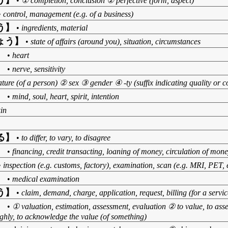
う】
•
① completion, conclusion ② perfective (form, aspect)
•
control, management (e.g. of a business)
う】
•
ingredients, material
ょう】
•
state of affairs (around you), situation, circumstances
】
•
heart
】
•
nerve, sensitivity
ture (of a person) ② sex ③ gender ④ -ty (suffix indicating quality or con
】
•
mind, soul, heart, spirit, intention
kin
る】
•
to differ, to vary, to disagree
】
•
financing, credit transacting, loaning of money, circulation of mon
•
inspection (e.g. customs, factory), examination, scan (e.g. MRI, PET, e
】
•
medical examination
う】
•
claim, demand, charge, application, request, billing (for a servic
】
•
① valuation, estimation, assessment, evaluation ② to value, to asse
ighly, to acknowledge the value (of something)