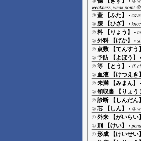
傷 【きず】
③
•
① wo
weakness, weak point ④ s
蓋 【ふた】
③
•
cover
膝 【ひざ】
③
•
knee
料 【りょう】
②
•
m
外科 【げか】
②
•
s
点数 【てんすう
②
予防 【よぼう】
②
等 【とう】
②
•
① cl
血液 【けつえき
②
未満 【みまん】
②
領収書 【りょう
②
診断 【しんだん
②
芯 【しん】
②
•
① wi
外来 【がいらい
①
刑 【けい】
①
•
pena
形成 【けいせい
①