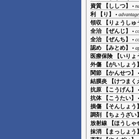
資質 【ししつ】
•
n
利 【り】
•
advantage, 
領収 【りょうしゅ
全治 【ぜんじ】
•
c
全治 【ぜんち】
•
c
認め 【みとめ】
•
a
医療保険 【いりょ
外傷 【がいしょう
関節 【かんせつ】
結膜炎 【けつまく
抗原 【こうげん】
抗体 【こうたい】
損傷 【そんしょう
調剤 【ちょうざい
放射線 【ほうしゃ
抹消 【まっしょう