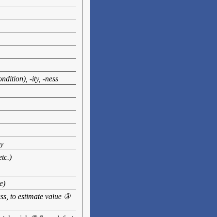
dition), -ity, -ness
ey
tc.)
e)
ss, to estimate value ③