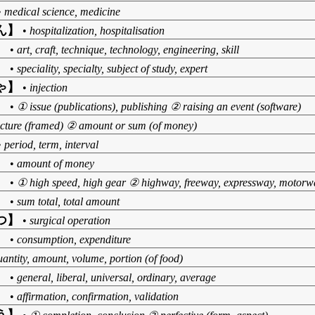
•
medical science, medicine
ん】
•
hospitalization, hospitalisation
】
•
art, craft, technique, technology, engineering, skill
】
•
speciality, specialty, subject of study, expert
ゃ】
•
injection
】
•
① issue (publications), publishing ② raising an event (software)
cture (framed) ② amount or sum (of money)
•
period, term, interval
】
•
amount of money
】
•
① high speed, high gear ② highway, freeway, expressway, motorw
】
•
sum total, total amount
つ】
•
surgical operation
】
•
consumption, expenditure
uantity, amount, volume, portion (of food)
】
•
general, liberal, universal, ordinary, average
】
•
affirmation, confirmation, validation