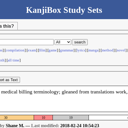
KanjiBox Study Sets
s this?
ss
] [
compilation
] [
exam
] [
film
] [
game
] [
grammar
] [
lyrics
] [
manga
] [
method
] [
novel
] 
nth
] [
all time
]
ort as Text
medical billing terminology; gleaned from translations work, s
30
10
19
 by
Shane M. —
Last modified:
2018-02-24 10:54:23