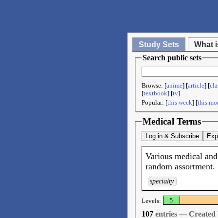
Study Sets
What i
Search public sets
Browse: [
anime
] [
article
] [
cla
[
textbook
] [
tv
]
Popular: [
this week
] [
this mo
Medical Terms
Log in & Subscribe
Exp
Various medical and 
random assortment.
specialty
Levels:
5
107
entries
—
Created