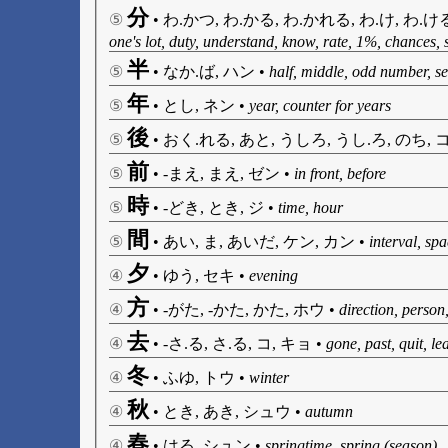
分
⑤
•
わ.かつ, わ.かる, わ.かれる, わ.け, わ.ける
one's lot, duty, understand, know, rate, 1%, chances,
半
⑤
•
なか.ば, ハン
•
half, middle, odd number, se
年
⑤
•
とし, ネン
•
year, counter for years
後
⑤
•
おく.れる, あと, うしろ, うし.ろ, のち, 
前
⑤
•
-まえ, まえ, ゼン
•
in front, before
時
⑤
•
-どき, とき, ジ
•
time, hour
間
⑤
•
あい, ま, あいだ, ケン, カン
•
interval, sp
夕
④
•
ゆう, セキ
•
evening
方
④
•
-がた, -かた, かた, ホウ
•
direction, person,
去
④
•
-さ.る, さ.る, コ, キョ
•
gone, past, quit, le
冬
④
•
ふゆ, トウ
•
winter
秋
④
•
とき, あき, シュウ
•
autumn
春
④
•
はる, シュン
•
springtime, spring (season)