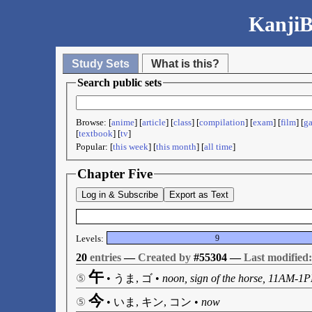
KanjiB
Study Sets
What is this?
Search public sets
Browse: [
anime
] [
article
] [
class
] [
compilation
] [
exam
] [
film
] [
g
[
textbook
] [
tv
]
Popular: [
this week
] [
this month
] [
all time
]
Chapter Five
Log in & Subscribe
Export as Text
Levels:
9
20
entries
—
Created by
#55304 —
Last modified:
午
⑤
•
うま, ゴ
•
noon, sign of the horse, 11AM-1P
今
⑤
•
いま, キン, コン
•
now