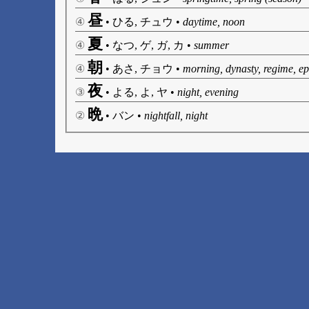
昼
④
•
ひる, チュウ
•
daytime, noon
夏
④
•
なつ, ゲ, ガ, カ
•
summer
朝
④
•
あさ, チョウ
•
morning, dynasty, regime, e
夜
③
•
よる, よ, ヤ
•
night, evening
晩
②
•
バン
•
nightfall, night