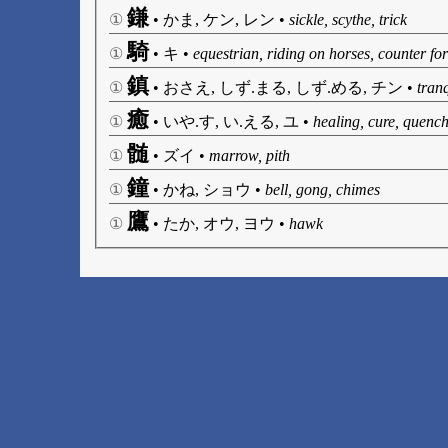
鎌
①
•
かま, ケン, レン
•
sickle, scythe, trick
騎
①
•
キ
•
equestrian, riding on horses, counter fo
鎮
①
•
おさえ, しず.まる, しず.める, チン
•
tran
癒
①
•
いや.す, い.える, ユ
•
healing, cure, quench
髄
①
•
ズイ
•
marrow, pith
鐘
①
•
かね, ショウ
•
bell, gong, chimes
鷹
①
•
たか, オウ, ヨウ
•
hawk