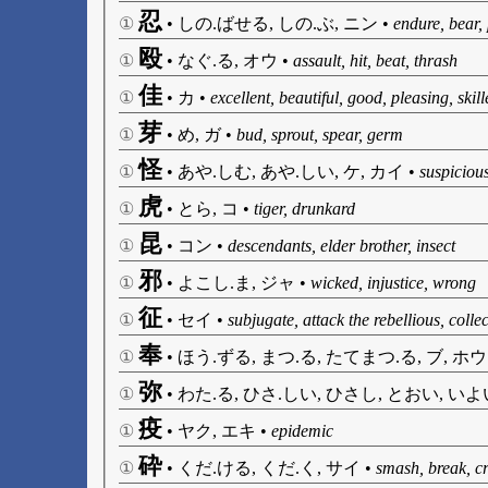
忍
①
•
しの.ばせる, しの.ぶ, ニン
•
endure, bear, 
殴
①
•
なぐ.る, オウ
•
assault, hit, beat, thrash
佳
①
•
カ
•
excellent, beautiful, good, pleasing, skil
芽
①
•
め, ガ
•
bud, sprout, spear, germ
怪
①
•
あや.しむ, あや.しい, ケ, カイ
•
suspicious
虎
①
•
とら, コ
•
tiger, drunkard
昆
①
•
コン
•
descendants, elder brother, insect
邪
①
•
よこし.ま, ジャ
•
wicked, injustice, wrong
征
①
•
セイ
•
subjugate, attack the rebellious, collec
奉
①
•
ほう.ずる, まつ.る, たてまつ.る, ブ, ホウ
弥
①
•
わた.る, ひさ.しい, ひさし, とおい, いよい
疫
①
•
ヤク, エキ
•
epidemic
砕
①
•
くだ.ける, くだ.く, サイ
•
smash, break, cr