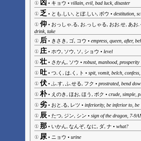
凶
①
•
キョウ
•
villain, evil, bad luck, disaster
乏
①
•
とも.しい, とぼ.しい, ボウ
•
destitution, s
仰
①
•
おっしゃ.る, お.っしゃる, おお.せ, あお.
drink, take
后
①
•
きさき, ゴ, コウ
•
empress, queen, after, be
庄
①
•
ホウ, ソウ, ソ, ショウ
•
level
壮
①
•
さかん, ソウ
•
robust, manhood, prosperity
吐
①
•
つ.く, は.く, ト
•
spit, vomit, belch, confess, 
伏
①
•
ふ.す, ふ.せる, フク
•
prostrated, bend down
朴
①
•
えのき, ほお, ほう, ボク
•
crude, simple, p
劣
①
•
おと.る, レツ
•
inferiority, be inferior to, b
辰
①
•
たつ, ジン, シン
•
sign of the dragon, 7-9AM
那
①
•
いかん, なんぞ, なに, ダ, ナ
•
what?
尿
①
•
ニョウ
•
urine