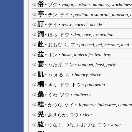
俗
①
•
ゾク
•
vulgar, customs, manners, worldlines
亭
①
•
チン, テイ
•
pavilion, restaurant, mansion, 
訂
①
•
テイ
•
revise, correct, decide
洞
①
•
ほら, ドウ
•
den, cave, excavation
赴
①
•
おもむ.く, フ
•
proceed, get, become, tend
盆
①
•
ボン
•
basin, lantern festival, tray
宴
①
•
うたげ, エン
•
banquet, feast, party
飢
①
•
う.える, キ
•
hungry, starve
桐
①
•
きり, ドウ, トウ
•
paulownia
桑
①
•
くわ, ソウ
•
mulberry
桂
①
•
かつら, ケイ
•
Japanese Judas-tree, cinnam
晃
①
•
あきらか, コウ
•
clear
紘
①
•
つなぐ, つな, おおづな, コウ
•
large