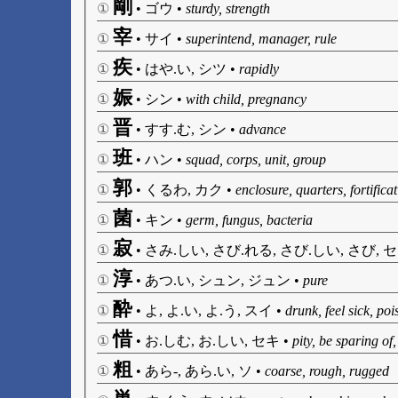
剛
①
•
ゴウ
•
sturdy, strength
宰
①
•
サイ
•
superintend, manager, rule
疾
①
•
はや.い, シツ
•
rapidly
娠
①
•
シン
•
with child, pregnancy
晋
①
•
すす.む, シン
•
advance
班
①
•
ハン
•
squad, corps, unit, group
郭
①
•
くるわ, カク
•
enclosure, quarters, fortificat
菌
①
•
キン
•
germ, fungus, bacteria
寂
①
•
さみ.しい, さび.れる, さび.しい, さび, 
淳
①
•
あつ.い, シュン, ジュン
•
pure
酔
①
•
よ, よ.い, よ.う, スイ
•
drunk, feel sick, po
惜
①
•
お.しむ, お.しい, セキ
•
pity, be sparing of,
粗
①
•
あら-, あら.い, ソ
•
coarse, rough, rugged