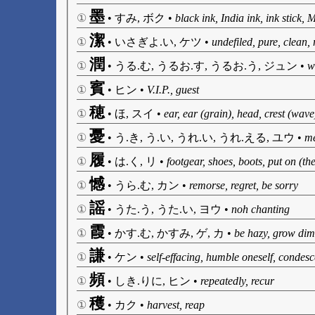
墨
①
•
すみ, ボク
•
black ink, India ink, ink stick, 
潔
①
•
いさぎよ.い, ケツ
•
undefiled, pure, clean, 
潤
①
•
うる.む, うるお.す, うるお.う, ジュン
•
w
賓
①
•
ヒン
•
V.I.P., guest
穂
①
•
ほ, スイ
•
ear, ear (grain), head, crest (wave
憂
①
•
う.き, う.い, うれ.い, うれ.える, ユウ
•
me
履
①
•
は.く, リ
•
footgear, shoes, boots, put on (the
憾
①
•
うら.む, カン
•
remorse, regret, be sorry
謡
①
•
うた.う, うた.い, ヨウ
•
noh chanting
霞
①
•
かす.む, かすみ, ゲ, カ
•
be hazy, grow dim
謙
①
•
ケン
•
self-effacing, humble oneself, condes
頻
①
•
しき.りに, ヒン
•
repeatedly, recur
穫
①
•
カク
•
harvest, reap