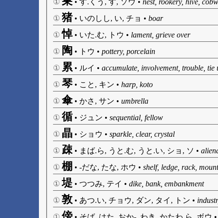
巣
①
•
す.くう, す, ソウ
•
nest, rookery, hive, cob
猪
①
•
いのしし, い, チョ
•
boar
悼
①
•
いた.む, トウ
•
lament, grieve over
陶
①
•
トウ
•
pottery, porcelain
累
①
•
ルイ
•
accumulate, involvement, trouble, tie 
琴
①
•
こと, キン
•
harp, koto
傘
①
•
かさ, サン
•
umbrella
循
①
•
ジュン
•
sequential, fellow
晶
①
•
ショウ
•
sparkle, clear, crystal
疎
①
•
まば.ら, うと.む, うと.い, ショ, ソ
•
alien
棚
①
•
-だな, たな, ホウ
•
shelf, ledge, rack, mount,
堤
①
•
つつみ, テイ
•
dike, bank, embankment
敦
①
•
あつ.い, チョウ, ダン, タイ, トン
•
industr
傍
①
•
そば, はた, おか-, わき, かたわ.ら, ボウ