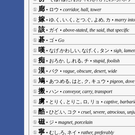
廊
①
•
ロウ
•
corridor, hall, tower
嫁
①
•
ゆ.く, い.く, とつ.ぐ, よめ, カ
•
marry into
該
①
•
ガイ
•
above-stated, the said, that specific
碁
①
•
ゴ
•
Go
嘆
①
•
なげ.かわしい, なげ.く, タン
•
sigh, lame
痴
①
•
おろか, し.れる, チ
•
stupid, foolish
漠
①
•
バク
•
vague, obscure, desert, wide
鳩
①
•
あつ.める, はと, ク, キュウ
•
pigeon, dove
搬
①
•
ハン
•
conveyor, carry, transport
虜
①
•
とりく, とりこ, ロ, リョ
•
captive, barbari
酷
①
•
ひど.い, コク
•
cruel, severe, atrocious, unj
磁
①
•
ジ
•
magnet, porcelain
寧
①
•
むし.ろ, ネイ
•
rather, preferably