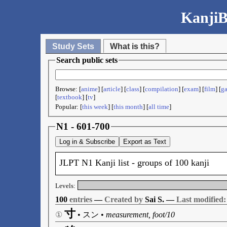
KanjiB
Study Sets
What is this?
Search public sets
Browse: [
anime
] [
article
] [
class
] [
compilation
] [
exam
] [
film
] [
g
[
textbook
] [
tv
]
Popular: [
this week
] [
this month
] [
all time
]
N1 - 601-700
Log in & Subscribe
Export as Text
JLPT N1 Kanji list - groups of 100 kanji
Levels:
100
entries
—
Created by
Sai S. —
Last modified:
寸
①
•
スン
•
measurement, foot/10